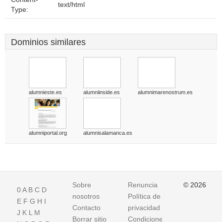
text/html
Type:
Dominios similares
alumnieste.es
alumniinside.es
alumnimarenostrum.es
alumniportal.org
alumnisalamanca.es
Sobre
Renuncia
© 2026
0
A
B
C
D
nosotros
Política de
E
F
G
H
I
Contacto
privacidad
J
K
L
M
Borrar sitio
Condiciones