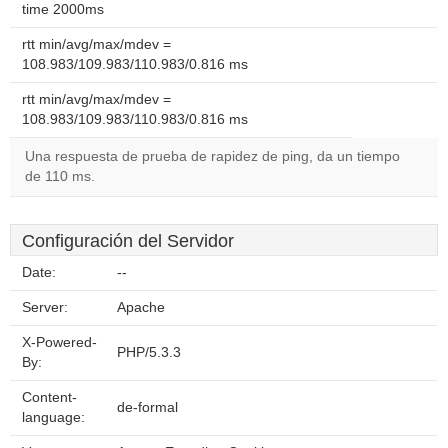
time 2000ms
rtt min/avg/max/mdev =
108.983/109.983/110.983/0.816 ms
rtt min/avg/max/mdev =
108.983/109.983/110.983/0.816 ms
Una respuesta de prueba de rapidez de ping, da un tiempo
de 110 ms.
Configuración del Servidor
Date:
--
Server:
Apache
X-Powered-
PHP/5.3.3
By:
Content-
de-formal
language: