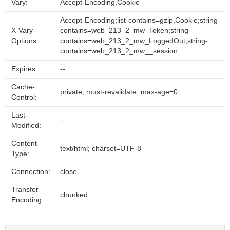
Vary:
Accept-Encoding,Cookie
Accept-Encoding;list-contains=gzip,Cookie;string-
X-Vary-
contains=web_213_2_mw_Token;string-
Options:
contains=web_213_2_mw_LoggedOut;string-
contains=web_213_2_mw__session
Expires:
--
Cache-
private, must-revalidate, max-age=0
Control:
Last-
--
Modified:
Content-
text/html; charset=UTF-8
Type:
Connection:
close
Transfer-
chunked
Encoding: