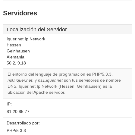
Servidores
Localización del Servidor
Iquer.net Ip Network
Hessen
Gelnhausen
This page can't load
Alemania
Google Maps
50.2, 9.18
correctly.
El entorno del lenguaje de programación es PHP/5.3.3.
ns0.iquer.net
, y
ns1.iquer.net
son tus servidores de nombre
Do you
OK
DNS. Iquer.net Ip Network (Hessen, Gelnhausen) es la
own this
website?
ubicación del Apache servidor.
IP:
81.20.85.77
Desarrollado por:
PHP/5.3.3