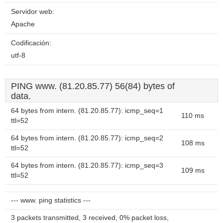
Servidor web:
Apache
Codificación:
utf-8
PING www. (81.20.85.77) 56(84) bytes of
data.
64 bytes from intern. (81.20.85.77): icmp_seq=1
110 ms
ttl=52
64 bytes from intern. (81.20.85.77): icmp_seq=2
108 ms
ttl=52
64 bytes from intern. (81.20.85.77): icmp_seq=3
109 ms
ttl=52
--- www. ping statistics ---
3 packets transmitted, 3 received, 0% packet loss,