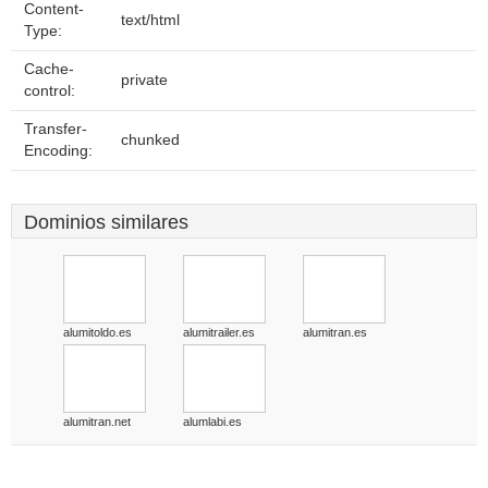
Content-
text/html
Type:
Cache-
private
control:
Transfer-
chunked
Encoding:
Dominios similares
alumitoldo.es
alumitrailer.es
alumitran.es
alumitran.net
alumlabi.es