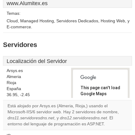
www.Alumitex.es
Temas:
Cloud, Managed Hosting, Servidores Dedicados, Hosting Web, y
E-commerce.
Servidores
Localización del Servidor
Arsys.es
Almeria
Rioja
This page can't load
España
Google Maps
36.95, -2.45
correctly.
Está alojado por Arsys.es (Almeria, Rioja,) usando el
Microsoft-IIS/6 servidor web. Hay 2 servidores de nombre,
Do you
OK
dns11.servidoresdns.net
, y
dns12.servidoresdns.net
own this
. El
website?
entorno del lenguaje de programación es ASP.NET.