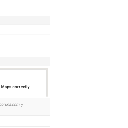
 Maps correctly.
OK
coruna.com
, y