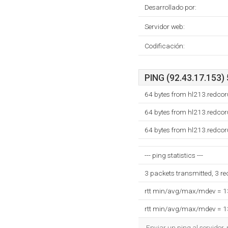
Desarrollado por:
Servidor web:
Codificación:
PING (92.43.17.153) 
64 bytes from hl213.redco
64 bytes from hl213.redco
64 bytes from hl213.redco
--- ping statistics ---
3 packets transmitted, 3 r
rtt min/avg/max/mdev = 
rtt min/avg/max/mdev = 
Enviar un ping al servidor,