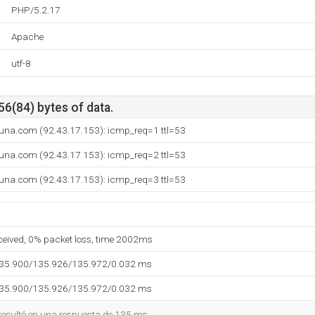
PHP/5.2.17
Apache
utf-8
56(84) bytes of data.
runa.com (92.43.17.153): icmp_req=1 ttl=53
runa.com (92.43.17.153): icmp_req=2 ttl=53
runa.com (92.43.17.153): icmp_req=3 ttl=53
eceived, 0% packet loss, time 2002ms
135.900/135.926/135.972/0.032 ms
135.900/135.926/135.972/0.032 ms
 resultó en una respuesta de 135 ms.