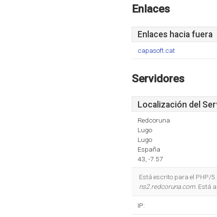
Enlaces
Enlaces hacia fuera
capasoft.cat
Servidores
Localización del Ser
Redcoruna
Lugo
Lugo
España
43, -7.57
Está escrito para el PHP/5
ns2.redcoruna.com
. Está 
IP: