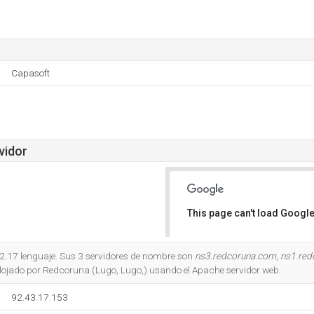
Capasoft
vidor
This page can't load Google
Do you own this website?
.2.17 lenguaje. Sus 3 servidores de nombre son
ns3.redcoruna.com
,
ns1.red
alojado por Redcoruna (Lugo, Lugo,) usando el Apache servidor web.
92.43.17.153