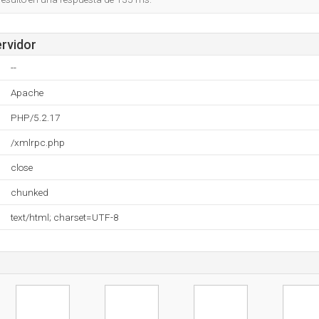
ervidor
--
Apache
PHP/5.2.17
/xmlrpc.php
close
chunked
text/html; charset=UTF-8