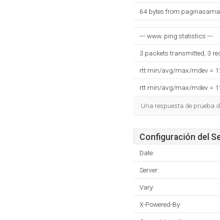
64 bytes from paginasamar
--- www. ping statistics ---
3 packets transmitted, 3 r
rtt min/avg/max/mdev = 
rtt min/avg/max/mdev = 
Una respuesta de prueba d
Configuración del S
Date:
Server:
Vary:
X-Powered-By: