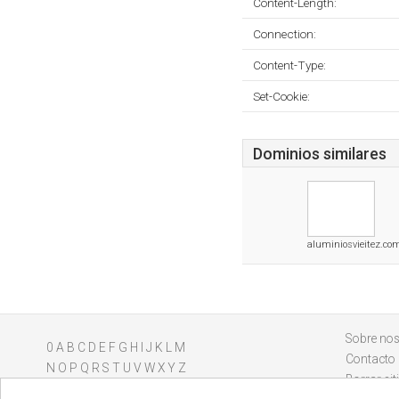
Content-Length:
Connection:
Content-Type:
Set-Cookie:
Dominios similares
aluminiosvieitez.co
Sobre nos
0
A
B
C
D
E
F
G
H
I
J
K
L
M
Contacto
N
O
P
Q
R
S
T
U
V
W
X
Y
Z
Borrar sit