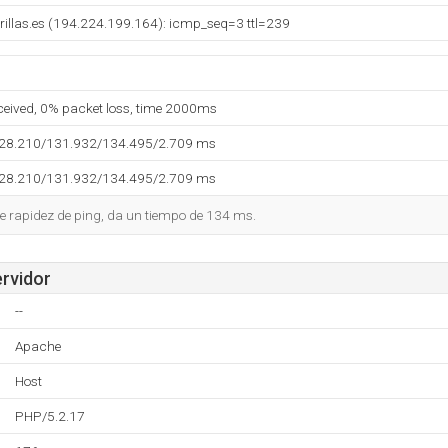
illas.es (194.224.199.164): icmp_seq=3 ttl=239
eceived, 0% packet loss, time 2000ms
128.210/131.932/134.495/2.709 ms
128.210/131.932/134.495/2.709 ms
e rapidez de ping, da un tiempo de 134 ms.
ervidor
--
Apache
Host
PHP/5.2.17