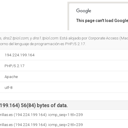
This page can't load Google
Do you own this website?
e,
dns2.tpiol.com
, y
dns1.tpiol.com
. Está alojado por Corporate Access (Mad
torno del lenguaje de programación es PHP/5.2.17.
194.224.199.164
PHP/5.2.17
Apache
utf-8
99.164) 56(84) bytes of data.
illas.es (194.224.199.164): icmp_seq=1 ttl=239
illas.es (194.224.199.164): icmp_seq=2 ttl=239