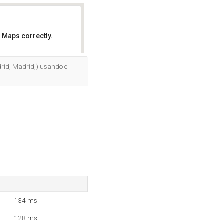
 Maps correctly.
OK
rid, Madrid,) usando el
134 ms
128 ms