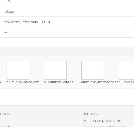
176
close
text/html; charset=UTF-8
--
m
aluminiosvillalba.com
aluminiosvillalta.es
aluminiosyhierroselda.es
aluminio
otros
Renuncia
Política de privacidad
io web
Condiciones del servicio