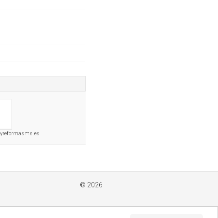
syreformasms.es
© 2026