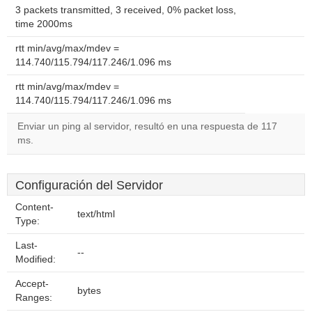
3 packets transmitted, 3 received, 0% packet loss,
time 2000ms
rtt min/avg/max/mdev =
114.740/115.794/117.246/1.096 ms
rtt min/avg/max/mdev =
114.740/115.794/117.246/1.096 ms
Enviar un ping al servidor, resultó en una respuesta de 117
ms.
Configuración del Servidor
Content-
text/html
Type:
Last-
--
Modified:
Accept-
bytes
Ranges: