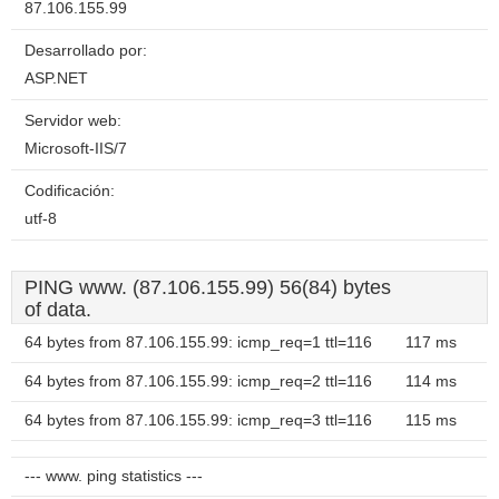
87.106.155.99
Desarrollado por:
ASP.NET
Servidor web:
Microsoft-IIS/7
Codificación:
utf-8
PING www. (87.106.155.99) 56(84) bytes
of data.
64 bytes from 87.106.155.99: icmp_req=1 ttl=116
117 ms
64 bytes from 87.106.155.99: icmp_req=2 ttl=116
114 ms
64 bytes from 87.106.155.99: icmp_req=3 ttl=116
115 ms
--- www. ping statistics ---