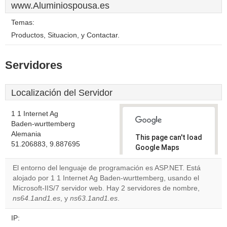
www.Aluminiospousa.es
Temas:
Productos, Situacion, y Contactar.
Servidores
Localización del Servidor
1 1 Internet Ag
Baden-wurttemberg
Alemania
This page can't load
51.206883, 9.887695
Google Maps
correctly.
El entorno del lenguaje de programación es ASP.NET. Está
alojado por 1 1 Internet Ag Baden-wurttemberg, usando el
Do you
OK
Microsoft-IIS/7 servidor web. Hay 2 servidores de nombre,
own this
website?
ns64.1and1.es
, y
ns63.1and1.es
.
IP: