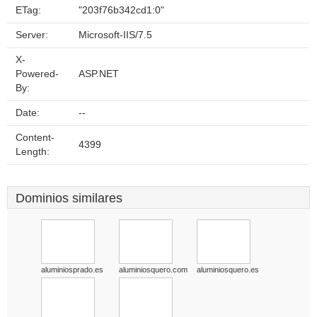
ETag:
"203f76b342cd1:0"
Server:
Microsoft-IIS/7.5
X-
Powered-
ASP.NET
By:
Date:
--
Content-
4399
Length:
Dominios similares
aluminiosprado.es
aluminiosquero.com
aluminiosquero.es