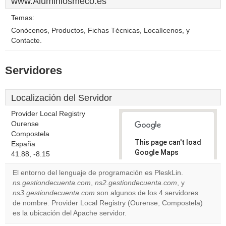
www.Aluminiosmeco.es
Temas:
Conócenos, Productos, Fichas Técnicas, Localícenos, y
Contacte.
Servidores
Localización del Servidor
Provider Local Registry
Ourense
Compostela
This page can't load
España
Google Maps
41.88, -8.15
correctly.
El entorno del lenguaje de programación es PleskLin.
ns.gestiondecuenta.com
,
ns2.gestiondecuenta.com
, y
Do you
OK
ns3.gestiondecuenta.com
son algunos de los 4 servidores
own this
website?
de nombre. Provider Local Registry (Ourense, Compostela)
es la ubicación del Apache servidor.