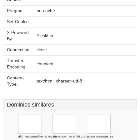
Pragma:
no-cache
Set-Cookie:
--
X-Powered-
PleskLin
By:
Connection:
close
Transfer-
chunked
Encoding:
Content-
text/html; charset=utf-8
Type:
Dominios similares
aluminiosmediterraneo.es
aluminiosmeramdi.com
aluminiosmijas.es