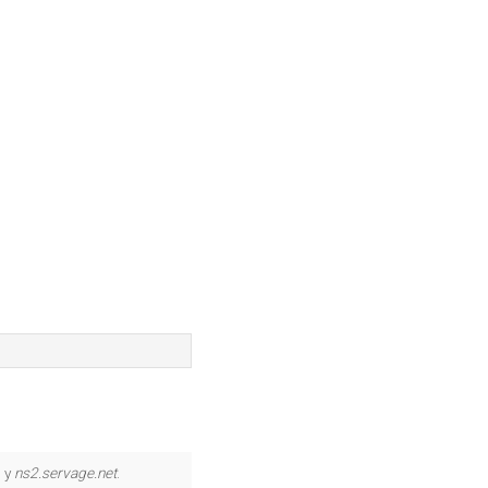
, y
ns2.servage.net
.