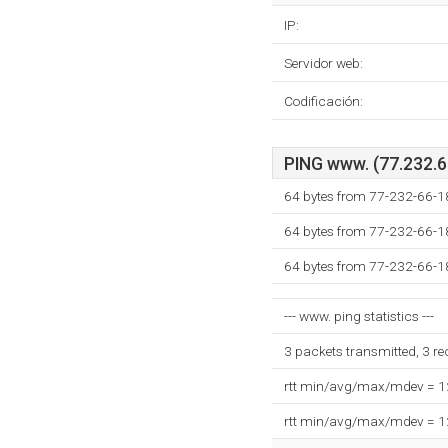
IP:
Servidor web:
Codificación:
PING www. (77.232.66
64 bytes from 77-232-66-18
64 bytes from 77-232-66-18
64 bytes from 77-232-66-18
--- www. ping statistics ---
3 packets transmitted, 3 r
rtt min/avg/max/mdev = 
rtt min/avg/max/mdev = 