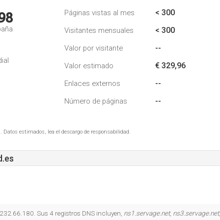
< 300
Páginas vistas al mes
98
paña
< 300
Visitantes mensuales
--
Valor por visitante
ial
€ 329,96
Valor estimado
--
Enlaces externos
--
Número de páginas
. Datos estimados, lea el descargo de responsabilidad.
d.es
7.232.66.180. Sus 4 registros DNS incluyen,
ns1.servage.net
,
ns3.servage.net