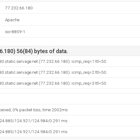
77.232.66.180
Apache
iso-8859-1
.180) 56(84) bytes of data.
0.static.servage.net (77.232.66.180): icmp_req=1 ttl=50
0.static.servage.net (77.232.66.180): icmp_req=2 ttl=50
0.static.servage.net (77.232.66.180): icmp_req=3 ttl=50
eceived, 0% packet loss, time 2002ms
124.885/124.921/124.984/0.291 ms
124.885/124.921/124.984/0.291 ms