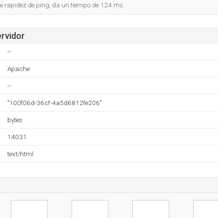
e rapidez de ping, da un tiempo de 124 ms.
ervidor
--
Apache
--
"100f06d-36cf-4a5d6812fe206"
bytes
14031
text/html