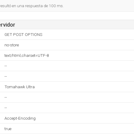
 resultó en una respuesta de 100 ms.
ervidor
GET POST OPTIONS
no-store
text/html;charset=UTF-8
--
--
Tomahawk Ultra
--
--
Accept-Encoding
true