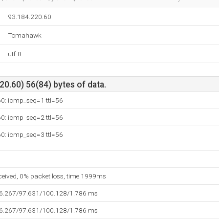
93.184.220.60
Tomahawk
utf-8
0.60) 56(84) bytes of data.
60: icmp_seq=1 ttl=56
60: icmp_seq=2 ttl=56
60: icmp_seq=3 ttl=56
eceived, 0% packet loss, time 1999ms
96.267/97.631/100.128/1.786 ms
96.267/97.631/100.128/1.786 ms