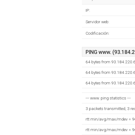
IP:
Servidor web:
Codificación:
PING www. (93.184.22
64 bytes from 93.184.220.
64 bytes from 93.184.220.
64 bytes from 93.184.220.
--- www. ping statistics ---
3 packets transmitted, 3 r
rtt min/avg/max/mdev = 
rtt min/avg/max/mdev = 