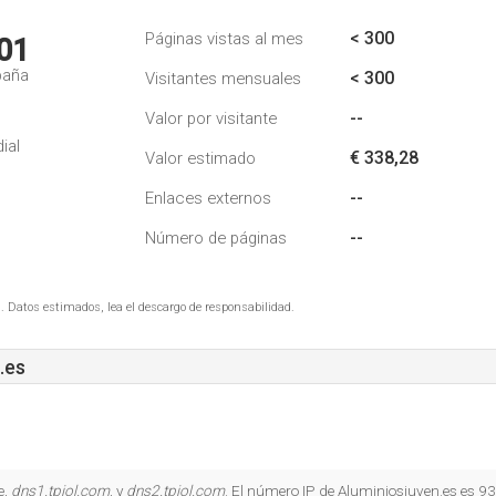
< 300
Páginas vistas al mes
01
paña
< 300
Visitantes mensuales
--
Valor por visitante
ial
€ 338,28
Valor estimado
--
Enlaces externos
--
Número de páginas
. Datos estimados, lea el descargo de responsabilidad.
.es
e,
dns1.tpiol.com
, y
dns2.tpiol.com
. El número IP de Aluminiosjuven.es es 9