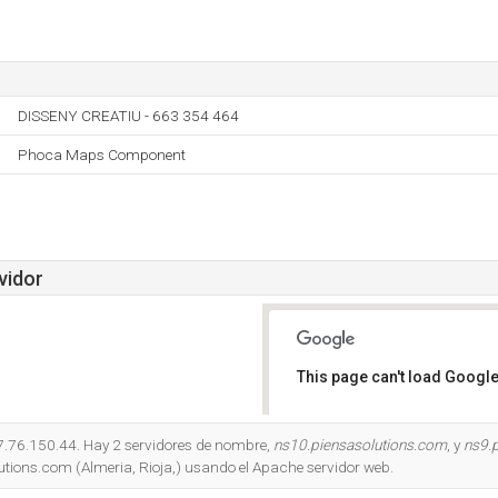
DISSENY CREATIU - 663 354 464
Phoca Maps Component
vidor
This page can't load Google
Do you own this website?
17.76.150.44. Hay 2 servidores de nombre,
ns10.piensasolutions.com
, y
ns9.
utions.com (Almeria, Rioja,) usando el Apache servidor web.