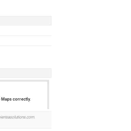
 Maps correctly.
OK
piensasolutions.com
.