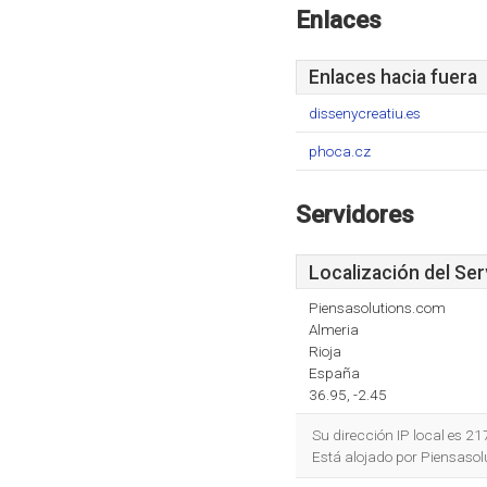
Enlaces
Enlaces hacia fuera
dissenycreatiu.es
phoca.cz
Servidores
Localización del Ser
Piensasolutions.com
Almeria
Rioja
España
36.95, -2.45
Su dirección IP local es 2
Está alojado por Piensasol