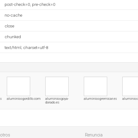
post-check=0, pre-check=0
no-cache
close
chunked
text/html; charset=utf-8
es
aluminiosgordillo.com
aluminiosgoya-
aluminiosgremicar.es
aluminios
dorado.es
otros
Renuncia