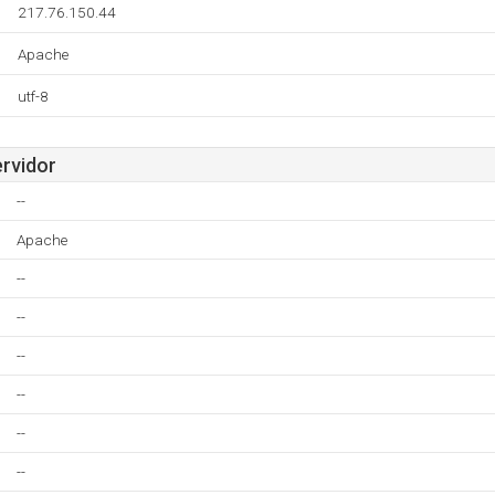
217.76.150.44
Apache
utf-8
ervidor
--
Apache
--
--
--
--
--
--