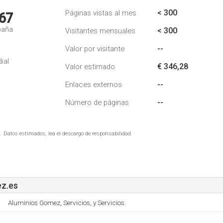
< 300
Páginas vistas al mes
67
paña
< 300
Visitantes mensuales
--
Valor por visitante
ial
€ 346,28
Valor estimado
--
Enlaces externos
--
Número de páginas
. Datos estimados, lea el descargo de responsabilidad.
z.es
Aluminios Gomez, Servicios, y Servicios.