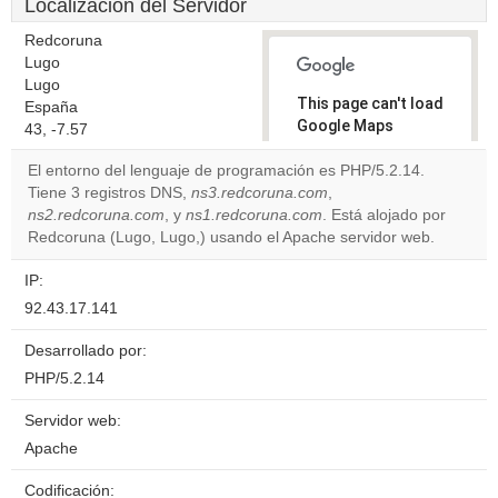
Localización del Servidor
Redcoruna
Lugo
Lugo
This page can't load
España
Google Maps
43, -7.57
correctly.
El entorno del lenguaje de programación es PHP/5.2.14.
Tiene 3 registros DNS,
ns3.redcoruna.com
,
Do you
OK
ns2.redcoruna.com
, y
ns1.redcoruna.com
own this
. Está alojado por
website?
Redcoruna (Lugo, Lugo,) usando el Apache servidor web.
IP:
92.43.17.141
Desarrollado por:
PHP/5.2.14
Servidor web:
Apache
Codificación: