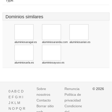
Type:
Dominios similares
aluminiosaragal.es
aluminiosaranda.com
aluminiosarian.es
aluminiosarla.es
aluminiosayuso.es
Sobre
Renuncia
© 2026
0
A
B
C
D
nosotros
Política de
E
F
G
H
I
Contacto
privacidad
J
K
L
M
Borrar sitio
Condiciones
N
O
P
Q
R
web
del