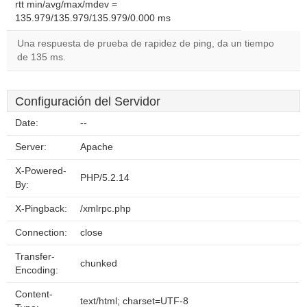
rtt min/avg/max/mdev =
135.979/135.979/135.979/0.000 ms
Una respuesta de prueba de rapidez de ping, da un tiempo
de 135 ms.
Configuración del Servidor
Date:
--
Server:
Apache
X-Powered-
PHP/5.2.14
By:
X-Pingback:
/xmlrpc.php
Connection:
close
Transfer-
chunked
Encoding:
Content-
text/html; charset=UTF-8