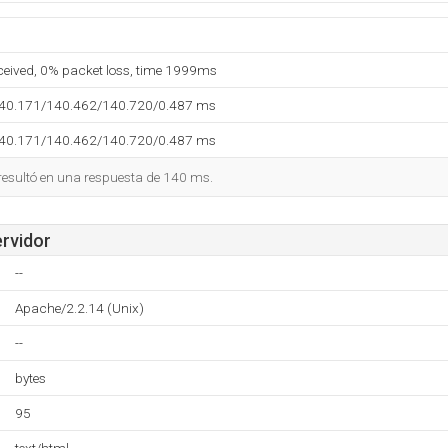
eceived, 0% packet loss, time 1999ms
140.171/140.462/140.720/0.487 ms
140.171/140.462/140.720/0.487 ms
 resultó en una respuesta de 140 ms.
ervidor
--
Apache/2.2.14 (Unix)
--
bytes
95