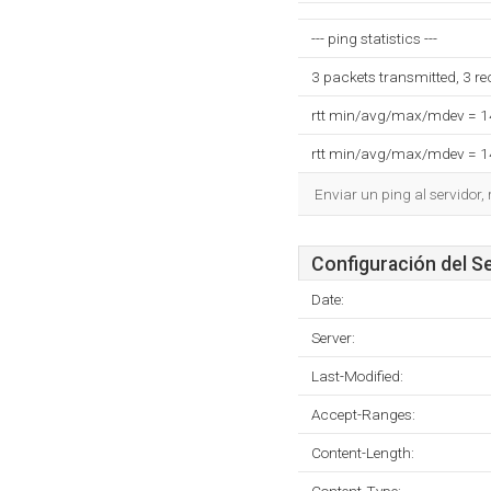
--- ping statistics ---
3 packets transmitted, 3 r
rtt min/avg/max/mdev = 
rtt min/avg/max/mdev = 
Enviar un ping al servidor,
Configuración del S
Date:
Server:
Last-Modified:
Accept-Ranges:
Content-Length: