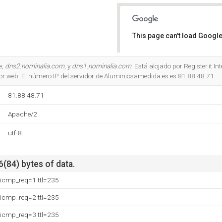
This page can't load Google
Do you own this website?
e,
dns2.nominalia.com
, y
dns1.nominalia.com
. Está alojado por Register.it I
r web. El número IP del servidor de Aluminiosamedida.es es 81.88.48.71.
81.88.48.71
Apache/2
utf-8
6(84) bytes of data.
 icmp_req=1 ttl=235
 icmp_req=2 ttl=235
 icmp_req=3 ttl=235