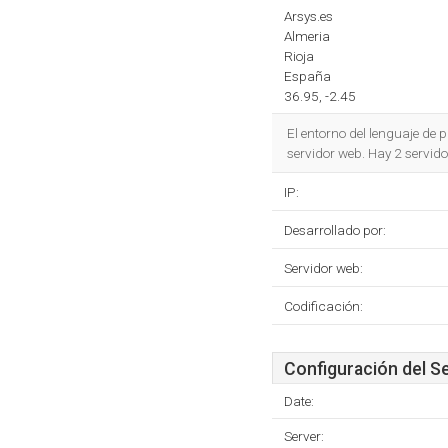
Arsys.es
Almeria
Rioja
España
36.95, -2.45
El entorno del lenguaje de 
servidor web. Hay 2 servid
IP:
Desarrollado por:
Servidor web:
Codificación:
Configuración del S
Date:
Server: