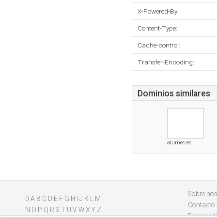
X-Powered-By:
Content-Type:
Cache-control:
Transfer-Encoding:
Dominios similares
alumec.es
Sobre nos
0
A
B
C
D
E
F
G
H
I
J
K
L
M
Contacto
N
O
P
Q
R
S
T
U
V
W
X
Y
Z
Borrar sit