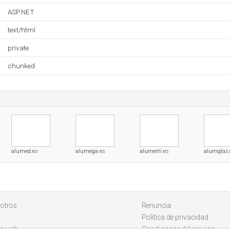
ASP.NET
text/html
private
chunked
alumed.es
alumega.es
alumerti.es
alumglass
otros
Renuncia
Política de privacidad
io web
Condiciones del servicio