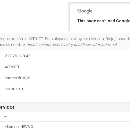
This page can't load Google
Do you own this website?
programación es ASP.NET. Está alojado por Arsys.es (Almeria, Rioja,) usando 
ores de nombre,
dns24.servidoresdns.net
, y
dns23.servidoresdns.net
.
217.76.128.47
ASP.NET
Microsoft-IIS/6
iso-8859-1
ervidor
--
Microsoft-IIS/6.0