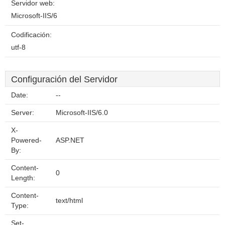
Servidor web:
Microsoft-IIS/6
Codificación:
utf-8
Configuración del Servidor
Date:
--
Server:
Microsoft-IIS/6.0
X-
Powered-
ASP.NET
By:
Content-
0
Length:
Content-
text/html
Type:
Set-