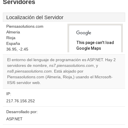
Servidores
Localización del Servidor
Piensasolutions.com
Almeria
Rioja
This page can't load
España
Google Maps
36.95, -2.45
correctly.
El entorno del lenguaje de programación es ASP.NET. Hay 2
servidores de nombre,
ns7.piensasolutions.com
, y
Do you
OK
ns8.piensasolutions.com
. Está alojado por
own this
website?
Piensasolutions.com (Almeria, Rioja,) usando el Microsoft-
IIS/6 servidor web.
IP:
217.76.156.252
Desarrollado por:
ASP.NET