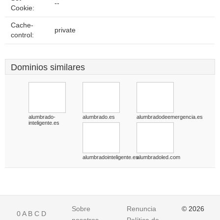
--
Cookie:
Cache-
private
control:
Dominios similares
alumbrado-
alumbrado.es
alumbradodeemergencia.es
inteligente.es
alumbradointeligente.es
alumbradoled.com
Sobre
Renuncia
© 2026
0
A
B
C
D