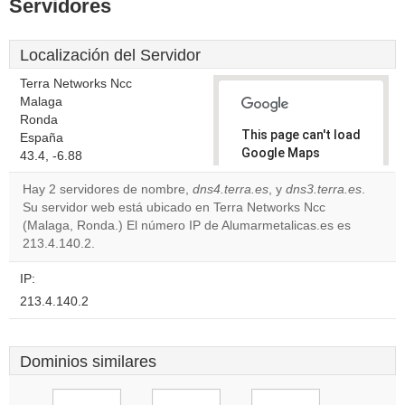
Servidores
Localización del Servidor
Terra Networks Ncc
Malaga
Ronda
This page can't load
España
Google Maps
43.4, -6.88
correctly.
Hay 2 servidores de nombre,
dns4.terra.es
, y
dns3.terra.es
.
Su servidor web está ubicado en Terra Networks Ncc
Do you
OK
(Malaga, Ronda.) El número IP de Alumarmetalicas.es es
own this
website?
213.4.140.2.
IP:
213.4.140.2
Dominios similares