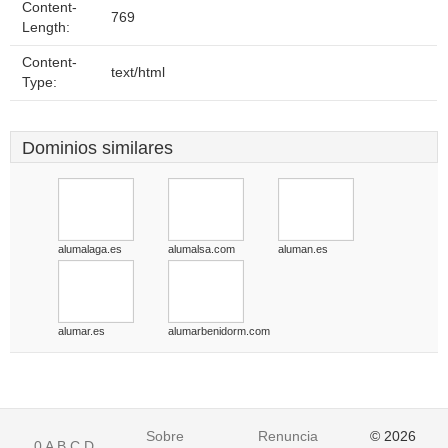
Content-
769
Length:
Content-
text/html
Type:
Dominios similares
alumalaga.es
alumalsa.com
aluman.es
alumar.es
alumarbenidorm.com
Sobre
Renuncia
© 2026
0
A
B
C
D