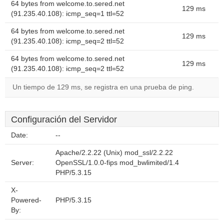
64 bytes from welcome.to.sered.net
129 ms
(91.235.40.108): icmp_seq=1 ttl=52
64 bytes from welcome.to.sered.net
129 ms
(91.235.40.108): icmp_seq=2 ttl=52
64 bytes from welcome.to.sered.net
129 ms
(91.235.40.108): icmp_seq=2 ttl=52
Un tiempo de 129 ms, se registra en una prueba de ping.
Configuración del Servidor
Date:
--
Apache/2.2.22 (Unix) mod_ssl/2.2.22
Server:
OpenSSL/1.0.0-fips mod_bwlimited/1.4
PHP/5.3.15
X-
Powered-
PHP/5.3.15
By: