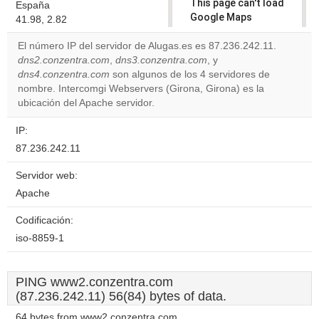
This page can't load
España
Google Maps
41.98, 2.82
correctly.
El número IP del servidor de Alugas.es es 87.236.242.11.
dns2.conzentra.com
,
dns3.conzentra.com
, y
Do you
OK
dns4.conzentra.com
son algunos de los 4 servidores de
own this
website?
nombre. Intercomgi Webservers (Girona, Girona) es la
ubicación del Apache servidor.
IP:
87.236.242.11
Servidor web:
Apache
Codificación:
iso-8859-1
PING www2.conzentra.com
(87.236.242.11) 56(84) bytes of data.
64 bytes from www2.conzentra.com