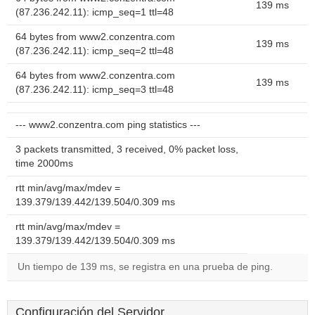
139 ms
(87.236.242.11): icmp_seq=1 ttl=48
64 bytes from www2.conzentra.com
139 ms
(87.236.242.11): icmp_seq=2 ttl=48
64 bytes from www2.conzentra.com
139 ms
(87.236.242.11): icmp_seq=3 ttl=48
--- www2.conzentra.com ping statistics ---
3 packets transmitted, 3 received, 0% packet loss,
time 2000ms
rtt min/avg/max/mdev =
139.379/139.442/139.504/0.309 ms
rtt min/avg/max/mdev =
139.379/139.442/139.504/0.309 ms
Un tiempo de 139 ms, se registra en una prueba de ping.
Configuración del Servidor