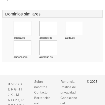
Dominios similares
alugisa.es
aluglass.es
alugo.es
alugom.com
alugroup.es
Sobre
Renuncia
© 2026
0
A
B
C
D
nosotros
Política de
E
F
G
H
I
Contacto
privacidad
J
K
L
M
Borrar sitio
Condiciones
N
O
P
Q
R
web
del