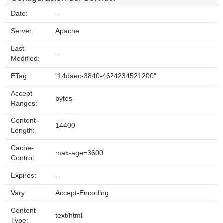
Date:
--
Server:
Apache
Last-
--
Modified:
ETag:
"14daec-3840-4624234521200"
Accept-
bytes
Ranges:
Content-
14400
Length:
Cache-
max-age=3600
Control:
Expires:
--
Vary:
Accept-Encoding
Content-
text/html
Type: