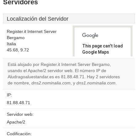
Servidores
Localización del Servidor
Register.it Internet Server
Bergamo
Italia
This page can't load
45.68, 9.72
Google Maps
correctly.
Está alojado por Register.it Internet Server Bergamo,
usando el Apache/2 servidor web. El número IP de
Do you
OK
Aludragoaluestandar.es es 81.88.48.71. Hay 2 servidores
own this
website?
de nombre,
dns2.nominalia.com
, y
dns1.nominalia.com
.
IP:
81.88.48.71
Servidor web:
Apache/2
Codificación: