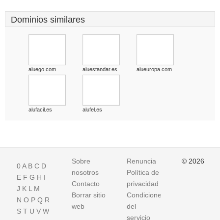
Dominios similares
aluego.com
aluestandar.es
alueuropa.com
alufacil.es
alufel.es
Sobre
Renuncia
© 2026
0
A
B
C
D
nosotros
Política de
E
F
G
H
I
Contacto
privacidad
J
K
L
M
Borrar sitio
Condiciones
N
O
P
Q
R
web
del
S
T
U
V
W
servicio