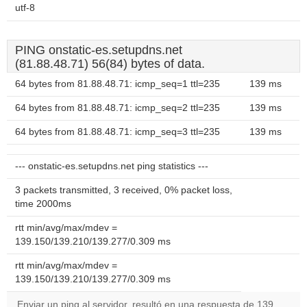
utf-8
PING onstatic-es.setupdns.net
(81.88.48.71) 56(84) bytes of data.
64 bytes from 81.88.48.71: icmp_seq=1 ttl=235
139 ms
64 bytes from 81.88.48.71: icmp_seq=2 ttl=235
139 ms
64 bytes from 81.88.48.71: icmp_seq=3 ttl=235
139 ms
--- onstatic-es.setupdns.net ping statistics ---
3 packets transmitted, 3 received, 0% packet loss,
time 2000ms
rtt min/avg/max/mdev =
139.150/139.210/139.277/0.309 ms
rtt min/avg/max/mdev =
139.150/139.210/139.277/0.309 ms
Enviar un ping al servidor, resultó en una respuesta de 139