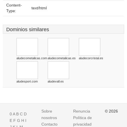
Content-
text/html
Type:
Dominios similares
aludecometalicas.com
aludecometalicas.es
aludecorcristal.es
aludesport.com
aludevall.es
Sobre
Renuncia
© 2026
0
A
B
C
D
nosotros
Política de
E
F
G
H
I
Contacto
privacidad