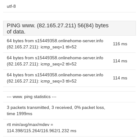
utf-8
PING www. (82.165.27.211) 56(84) bytes
of data.
64 bytes from s15449358.onlinehome-server.info
116 ms
(82.165.27.211): icmp_seq=1 ttl=52
64 bytes from s15449358.onlinehome-server.info
114 ms
(82.165.27.211): icmp_seq=2 ttl=52
64 bytes from s15449358.onlinehome-server.info
114 ms
(82.165.27.211): icmp_seq=3 ttl=52
--- www. ping statistics ---
3 packets transmitted, 3 received, 0% packet loss,
time 1999ms
rtt min/avg/max/mdev =
114.398/115.264/116.962/1.232 ms