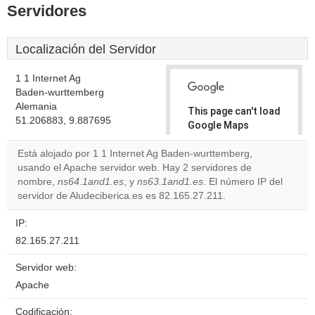
Servidores
Localización del Servidor
1 1 Internet Ag
Baden-wurttemberg
Alemania
This page can't load
51.206883, 9.887695
Google Maps
correctly.
Está alojado por 1 1 Internet Ag Baden-wurttemberg,
usando el Apache servidor web. Hay 2 servidores de
Do you
OK
nombre,
ns64.1and1.es
, y
ns63.1and1.es
own this
. El número IP del
website?
servidor de Aludeciberica.es es 82.165.27.211.
IP:
82.165.27.211
Servidor web:
Apache
Codificación: