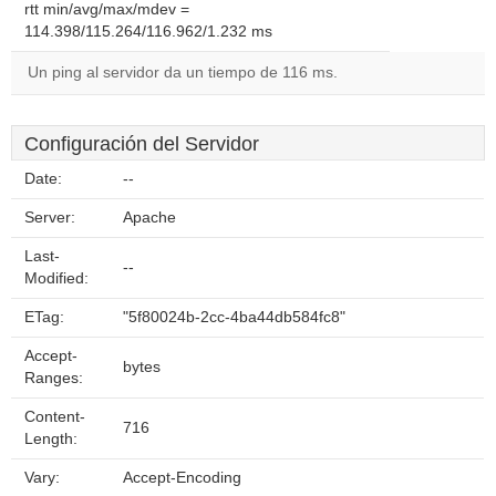
rtt min/avg/max/mdev =
114.398/115.264/116.962/1.232 ms
Un ping al servidor da un tiempo de 116 ms.
Configuración del Servidor
Date:
--
Server:
Apache
Last-
--
Modified:
ETag:
"5f80024b-2cc-4ba44db584fc8"
Accept-
bytes
Ranges:
Content-
716
Length:
Vary:
Accept-Encoding