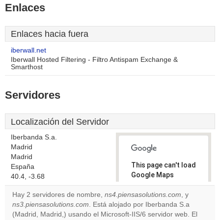
Enlaces
Enlaces hacia fuera
iberwall.net
Iberwall Hosted Filtering - Filtro Antispam Exchange &
Smarthost
Servidores
Localización del Servidor
Iberbanda S.a.
Madrid
Madrid
This page can't load
España
Google Maps
40.4, -3.68
correctly.
Hay 2 servidores de nombre,
ns4.piensasolutions.com
, y
ns3.piensasolutions.com
. Está alojado por Iberbanda S.a
Do you
OK
(Madrid, Madrid,) usando el Microsoft-IIS/6 servidor web. El
own this