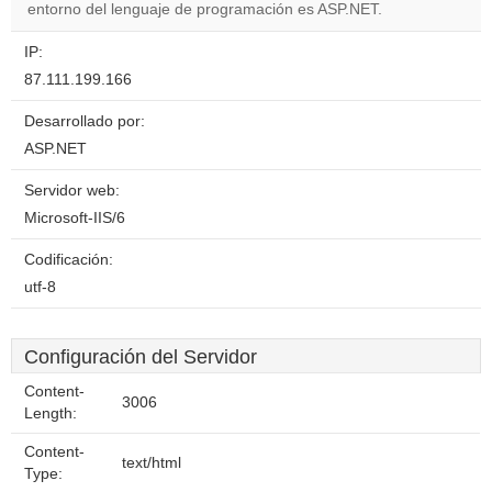
website?
entorno del lenguaje de programación es ASP.NET.
IP:
87.111.199.166
Desarrollado por:
ASP.NET
Servidor web:
Microsoft-IIS/6
Codificación:
utf-8
Configuración del Servidor
Content-
3006
Length:
Content-
text/html
Type: