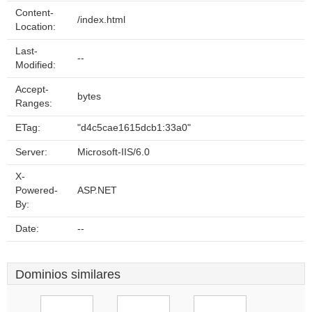
Content-
/index.html
Location:
Last-
--
Modified:
Accept-
bytes
Ranges:
ETag:
"d4c5cae1615dcb1:33a0"
Server:
Microsoft-IIS/6.0
X-
Powered-
ASP.NET
By:
Date:
--
Dominios similares