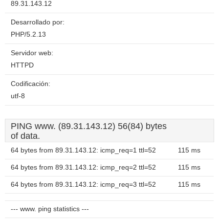
89.31.143.12
Desarrollado por:
PHP/5.2.13
Servidor web:
HTTPD
Codificación:
utf-8
PING www. (89.31.143.12) 56(84) bytes
of data.
64 bytes from 89.31.143.12: icmp_req=1 ttl=52
115 ms
64 bytes from 89.31.143.12: icmp_req=2 ttl=52
115 ms
64 bytes from 89.31.143.12: icmp_req=3 ttl=52
115 ms
--- www. ping statistics ---