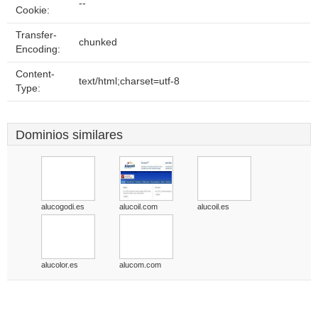
--
Cookie:
Transfer-
chunked
Encoding:
Content-
text/html;charset=utf-8
Type:
Dominios similares
alucogodi.es
alucoil.com
alucoil.es
alucolor.es
alucom.com