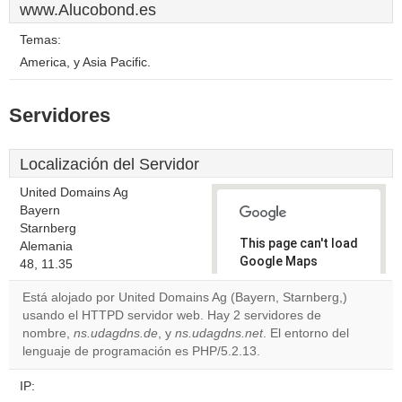
www.Alucobond.es
Temas:
America, y Asia Pacific.
Servidores
Localización del Servidor
United Domains Ag
Bayern
Starnberg
This page can't load
Alemania
Google Maps
48, 11.35
correctly.
Está alojado por United Domains Ag (Bayern, Starnberg,)
usando el HTTPD servidor web. Hay 2 servidores de
Do you
OK
nombre,
ns.udagdns.de
, y
ns.udagdns.net
own this
. El entorno del
website?
lenguaje de programación es PHP/5.2.13.
IP: