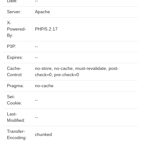
Date:
--
Server:
Apache
X-
Powered-
PHP/5.2.17
By:
P3P:
--
Expires:
--
Cache-
no-store, no-cache, must-revalidate, post-
Control:
check=0, pre-check=0
Pragma:
no-cache
Set-
--
Cookie:
Last-
--
Modified:
Transfer-
chunked
Encoding: