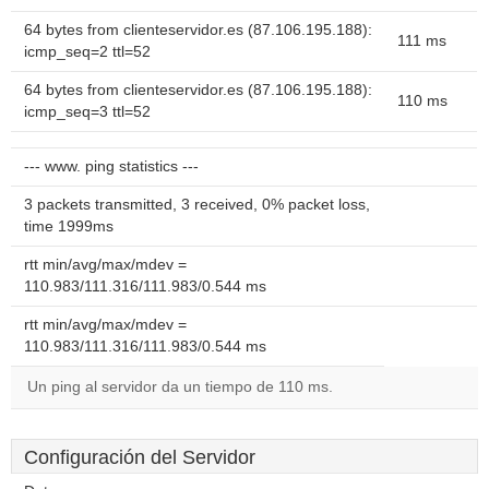
64 bytes from clienteservidor.es (87.106.195.188):
111 ms
icmp_seq=2 ttl=52
64 bytes from clienteservidor.es (87.106.195.188):
110 ms
icmp_seq=3 ttl=52
--- www. ping statistics ---
3 packets transmitted, 3 received, 0% packet loss,
time 1999ms
rtt min/avg/max/mdev =
110.983/111.316/111.983/0.544 ms
rtt min/avg/max/mdev =
110.983/111.316/111.983/0.544 ms
Un ping al servidor da un tiempo de 110 ms.
Configuración del Servidor