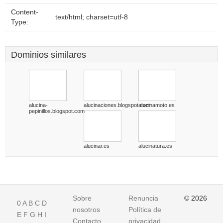
Content-
text/html; charset=utf-8
Type:
Dominios similares
alucina-
alucinaciones.blogspot.com
alucinamoto.es
pepinillos.blogspot.com
alucinar.es
alucinatura.es
Sobre
Renuncia
© 2026
0
A
B
C
D
nosotros
Política de
E
F
G
H
I
Contacto
privacidad