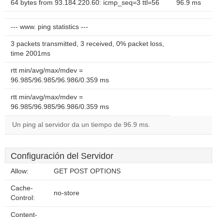
64 bytes from 93.184.220.60: icmp_seq=3 ttl=56
96.9 ms
--- www. ping statistics ---
3 packets transmitted, 3 received, 0% packet loss,
time 2001ms
rtt min/avg/max/mdev =
96.985/96.985/96.986/0.359 ms
rtt min/avg/max/mdev =
96.985/96.985/96.986/0.359 ms
Un ping al servidor da un tiempo de 96.9 ms.
Configuración del Servidor
Allow:
GET POST OPTIONS
Cache-
no-store
Control:
Content-