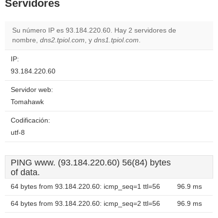
Servidores
Su número IP es 93.184.220.60. Hay 2 servidores de
nombre,
dns2.tpiol.com
, y
dns1.tpiol.com
.
IP:
93.184.220.60
Servidor web:
Tomahawk
Codificación:
utf-8
PING www. (93.184.220.60) 56(84) bytes
of data.
64 bytes from 93.184.220.60: icmp_seq=1 ttl=56
96.9 ms
64 bytes from 93.184.220.60: icmp_seq=2 ttl=56
96.9 ms