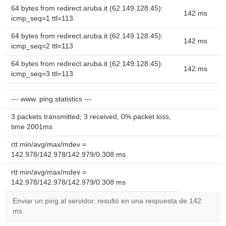
64 bytes from redirect.aruba.it (62.149.128.45):
142 ms
icmp_seq=1 ttl=113
64 bytes from redirect.aruba.it (62.149.128.45):
142 ms
icmp_seq=2 ttl=113
64 bytes from redirect.aruba.it (62.149.128.45):
142 ms
icmp_seq=3 ttl=113
--- www. ping statistics ---
3 packets transmitted, 3 received, 0% packet loss,
time 2001ms
rtt min/avg/max/mdev =
142.978/142.978/142.979/0.308 ms
rtt min/avg/max/mdev =
142.978/142.978/142.979/0.308 ms
Enviar un ping al servidor, resultó en una respuesta de 142
ms.