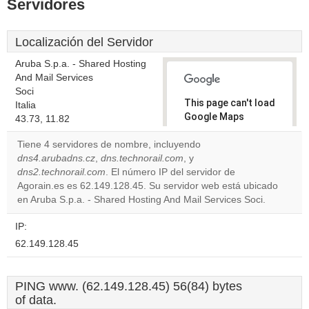
Servidores
Localización del Servidor
Aruba S.p.a. - Shared Hosting
And Mail Services
Soci
This page can't load
Italia
Google Maps
43.73, 11.82
correctly.
Tiene 4 servidores de nombre, incluyendo
dns4.arubadns.cz
,
dns.technorail.com
, y
Do you
OK
dns2.technorail.com
. El número IP del servidor de
own this
website?
Agorain.es es 62.149.128.45. Su servidor web está ubicado
en Aruba S.p.a. - Shared Hosting And Mail Services Soci.
IP:
62.149.128.45
PING www. (62.149.128.45) 56(84) bytes
of data.