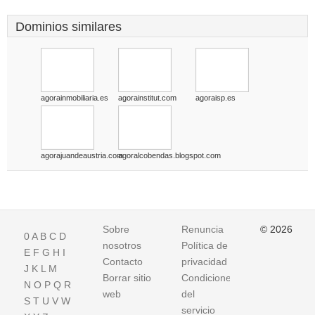
Dominios similares
agorainmobiliaria.es
agorainstitut.com
agoraisp.es
agorajuandeaustria.com
agoralcobendas.blogspot.com
Sobre
Renuncia
© 2026
0
A
B
C
D
nosotros
Política de
E
F
G
H
I
Contacto
privacidad
J
K
L
M
Borrar sitio
Condiciones
N
O
P
Q
R
web
del
S
T
U
V
W
servicio