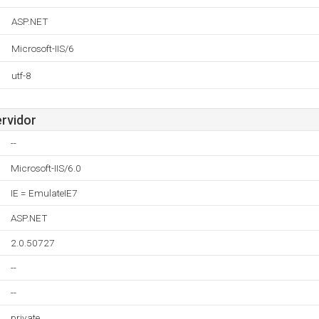
ASP.NET
Microsoft-IIS/6
utf-8
ervidor
--
Microsoft-IIS/6.0
IE = EmulateIE7
ASP.NET
2.0.50727
--
--
private