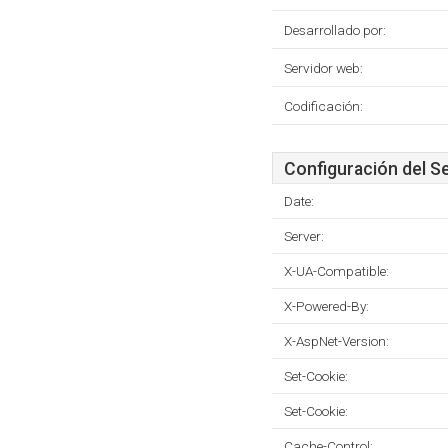
Desarrollado por:
Servidor web:
Codificación:
Configuración del S
Date:
Server:
X-UA-Compatible:
X-Powered-By:
X-AspNet-Version:
Set-Cookie:
Set-Cookie:
Cache-Control: