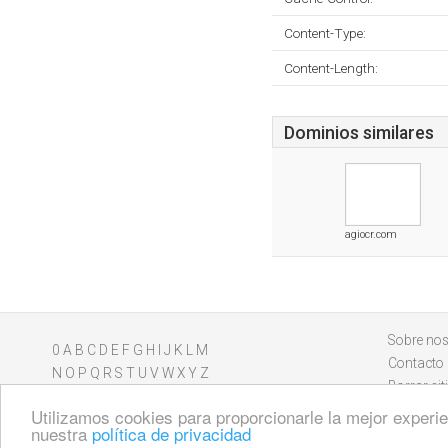
Content-Type:
Content-Length:
Dominios similares
agiocr.com
Sobre nos
0
A
B
C
D
E
F
G
H
I
J
K
L
M
Contacto
N
O
P
Q
R
S
T
U
V
W
X
Y
Z
Borrar sit
Utilizamos cookies para proporcionarle la mejor experien
nuestra
política de privacidad