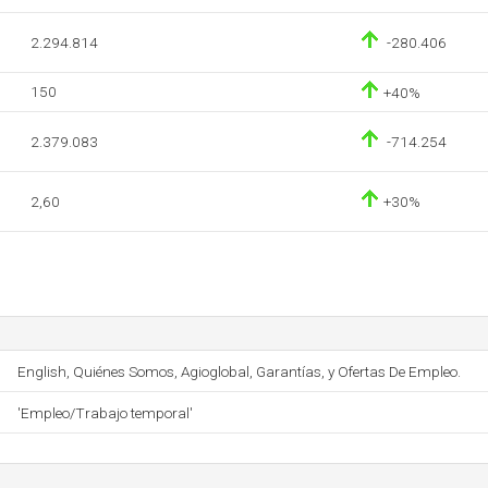
2.294.814
-280.406
150
+40%
2.379.083
-714.254
2,60
+30%
English, Quiénes Somos, Agioglobal, Garantías, y Ofertas De Empleo.
'Empleo/Trabajo temporal'