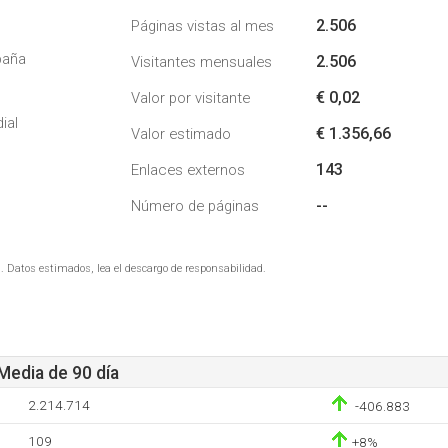
2.506
Páginas vistas al mes
paña
2.506
Visitantes mensuales
€ 0,02
Valor por visitante
ial
€ 1.356,66
Valor estimado
143
Enlaces externos
--
Número de páginas
. Datos estimados, lea el descargo de responsabilidad.
 Media de 90 día
2.214.714
-406.883
109
+8%