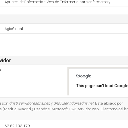
Apuntes de Enfermería :: Web de Enfermería para enfermeros y
AgioGlobal
vidor
a
This page can't load Google
Do you own this website?
e son
dns8.servidoresdns.net
, y
dns7.servidoresdns.net
. Está alojado por
a (Madrid, Madrid,) usando el Microsoft-IIS/6 servidor web. El entorno del 
62.82.133.179