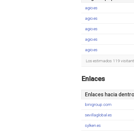
agio.es
agio.es
agio.es
agio.es
agio.es
Los estimados 119 visitan
Enlaces
Enlaces hacia dentr
binigroup.com
sevillaglobal.es
sylken.es