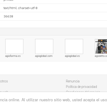
text/html; charset=utf-8
36638
agiofarma.es
agioglobal.com
agioglobal.es
agioletto.
otros
Renuncia
Política de privacidad
io web
Condiciones del servicio
cia online. Al utilizar nuestro sitio web, usted acepta el u