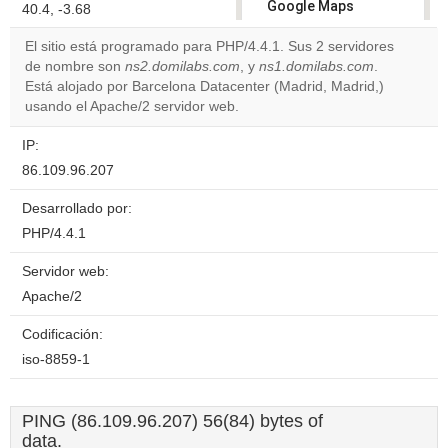
Google Maps
40.4, -3.68
correctly.
El sitio está programado para PHP/4.4.1. Sus 2 servidores
de nombre son
ns2.domilabs.com
, y
ns1.domilabs.com
.
Do you
OK
Está alojado por Barcelona Datacenter (Madrid, Madrid,)
own this
website?
usando el Apache/2 servidor web.
IP:
86.109.96.207
Desarrollado por:
PHP/4.4.1
Servidor web:
Apache/2
Codificación:
iso-8859-1
PING (86.109.96.207) 56(84) bytes of
data.