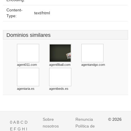
Content-
text/html
Type:
Dominios similares
agent011.com
agent8ball.com
agentandgo.com
agentaria.es
agentbeds.es
Sobre
Renuncia
© 2026
0
A
B
C
D
nosotros
Política de
E
F
G
H
I