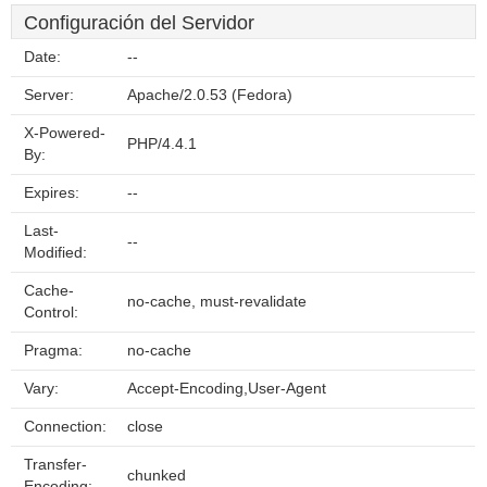
Configuración del Servidor
Date:
--
Server:
Apache/2.0.53 (Fedora)
X-Powered-
PHP/4.4.1
By:
Expires:
--
Last-
--
Modified:
Cache-
no-cache, must-revalidate
Control:
Pragma:
no-cache
Vary:
Accept-Encoding,User-Agent
Connection:
close
Transfer-
chunked
Encoding: