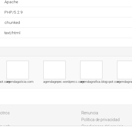
Apache
PHP/5.2.9
chunked
text/html
pot.com
agendagalicia.com
agendagepec.wordpress.com
agendagrafica.blogspot.com
agendagra
otros
Renuncia
Política de privacidad
io web
Condiciones del servicio