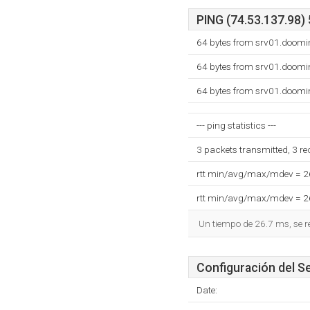
PING (74.53.137.98) 
64 bytes from srv01.doomi
64 bytes from srv01.doomi
64 bytes from srv01.doomi
--- ping statistics ---
3 packets transmitted, 3 r
rtt min/avg/max/mdev = 
rtt min/avg/max/mdev = 
Un tiempo de 26.7 ms, se r
Configuración del S
Date: