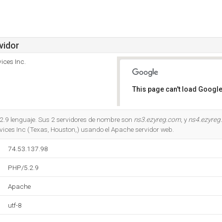
vidor
ices Inc.
This page can't load Google
Do you own this website?
.2.9 lenguaje. Sus 2 servidores de nombre son
ns3.ezyreg.com
, y
ns4.ezyreg
vices Inc (Texas, Houston,) usando el Apache servidor web.
74.53.137.98
PHP/5.2.9
Apache
utf-8