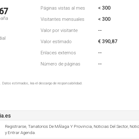
< 300
Páginas vistas al mes
67
paña
< 300
Visitantes mensuales
--
Valor por visitante
ial
€ 390,87
Valor estimado
--
Enlaces externos
--
Número de páginas
. Datos estimados, lea el descargo de responsabilidad.
a.es
Registrarse, Tanatorios De MÁlaga Y Provincia, Noticias Del Sector, Not
y Entrar Agenda.