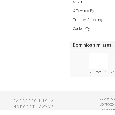
Server:
X-Powered-By:
Transfer-Encoding:
Content-Type:
Dominios similares
agendagaitera.blogs
Sobre nos
0
A
B
C
D
E
F
G
H
I
J
K
L
M
Contacto
N
O
P
Q
R
S
T
U
V
W
X
Y
Z
Borrar sit