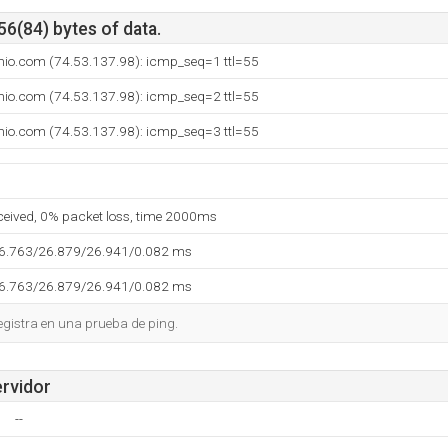
56(84) bytes of data.
nio.com (74.53.137.98): icmp_seq=1 ttl=55
nio.com (74.53.137.98): icmp_seq=2 ttl=55
nio.com (74.53.137.98): icmp_seq=3 ttl=55
eceived, 0% packet loss, time 2000ms
26.763/26.879/26.941/0.082 ms
26.763/26.879/26.941/0.082 ms
egistra en una prueba de ping.
ervidor
--