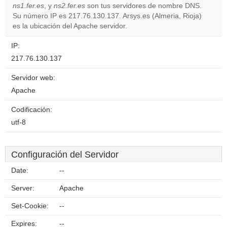
ns1.fer.es
, y
ns2.fer.es
son tus servidores de nombre DNS.
Su número IP es 217.76.130.137. Arsys.es (Almeria, Rioja)
Do you
OK
es la ubicación del Apache servidor.
own this
website?
IP:
217.76.130.137
Servidor web:
Apache
Codificación:
utf-8
Configuración del Servidor
Date:
--
Server:
Apache
Set-Cookie:
--
Expires:
--