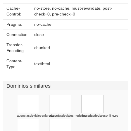
Cache-
no-store, no-cache, must-revalidate, post-
Control:
check=0, pre-check=0
Pragma:
no-cache
Connection:
close
Transfer-
chunked
Encoding:
Content-
text/html
Type:
Dominios similares
agenciasdeviajesenlared.com
agenciasdeviajesmedellin.com
agenciasdeviajesonline.es