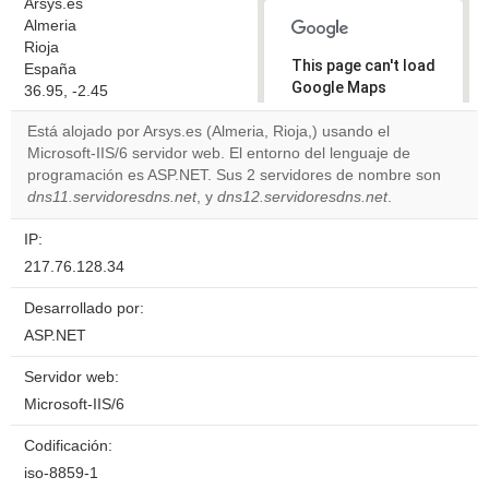
Arsys.es
Almeria
Rioja
This page can't load
España
Google Maps
36.95, -2.45
correctly.
Está alojado por Arsys.es (Almeria, Rioja,) usando el
Microsoft-IIS/6 servidor web. El entorno del lenguaje de
Do you
OK
programación es ASP.NET. Sus 2 servidores de nombre son
own this
website?
dns11.servidoresdns.net
, y
dns12.servidoresdns.net
.
IP:
217.76.128.34
Desarrollado por:
ASP.NET
Servidor web:
Microsoft-IIS/6
Codificación:
iso-8859-1