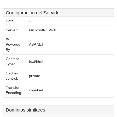
Configuración del Servidor
Date:
--
Server:
Microsoft-IIS/6.0
X-
Powered-
ASP.NET
By:
Content-
text/html
Type:
Cache-
private
control:
Transfer-
chunked
Encoding:
Dominios similares