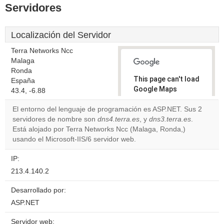
Servidores
Localización del Servidor
Terra Networks Ncc
Malaga
Ronda
This page can't load
España
Google Maps
43.4, -6.88
correctly.
El entorno del lenguaje de programación es ASP.NET. Sus 2
servidores de nombre son
dns4.terra.es
, y
dns3.terra.es
.
Do you
OK
Está alojado por Terra Networks Ncc (Malaga, Ronda,)
own this
website?
usando el Microsoft-IIS/6 servidor web.
IP:
213.4.140.2
Desarrollado por:
ASP.NET
Servidor web: