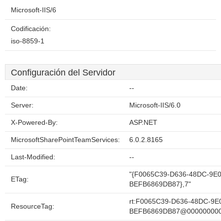
Microsoft-IIS/6
Codificación:
iso-8859-1
Configuración del Servidor
Date:
--
Server:
Microsoft-IIS/6.0
X-Powered-By:
ASP.NET
MicrosoftSharePointTeamServices:
6.0.2.8165
Last-Modified:
--
"{F0065C39-D636-48DC-9E0
ETag:
BEFB6869DB87},7"
rt:F0065C39-D636-48DC-9E
ResourceTag:
BEFB6869DB87@00000000