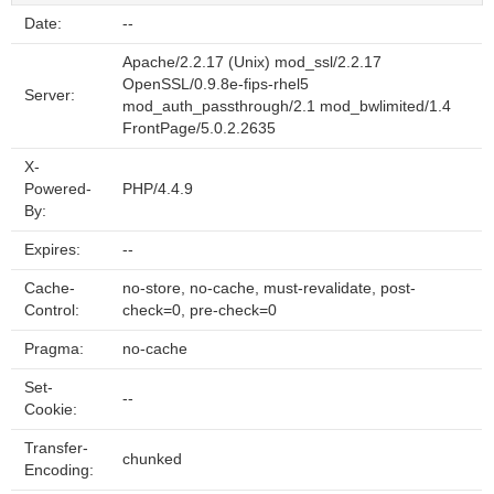
Date:
--
Apache/2.2.17 (Unix) mod_ssl/2.2.17
OpenSSL/0.9.8e-fips-rhel5
Server:
mod_auth_passthrough/2.1 mod_bwlimited/1.4
FrontPage/5.0.2.2635
X-
Powered-
PHP/4.4.9
By:
Expires:
--
Cache-
no-store, no-cache, must-revalidate, post-
Control:
check=0, pre-check=0
Pragma:
no-cache
Set-
--
Cookie:
Transfer-
chunked
Encoding: