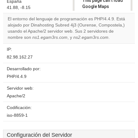
This page can't load
España
Google Maps
41.88, -8.15
correctly.
El entorno del lenguaje de programación es PHP/4.4.9. Está
alojado por Dinahosting Subred 4j3 (Ourense, Compostela,)
Do you
OK
usando el Apache/2 servidor web. Sus 2 servidores de
own this
website?
nombre son
ns1.egam3rs.com
, y
ns2.egam3rs.com
.
IP:
82.98.162.27
Desarrollado por:
PHP/4.4.9
Servidor web:
Apache/2
Codificación:
iso-8859-1
Configuración del Servidor