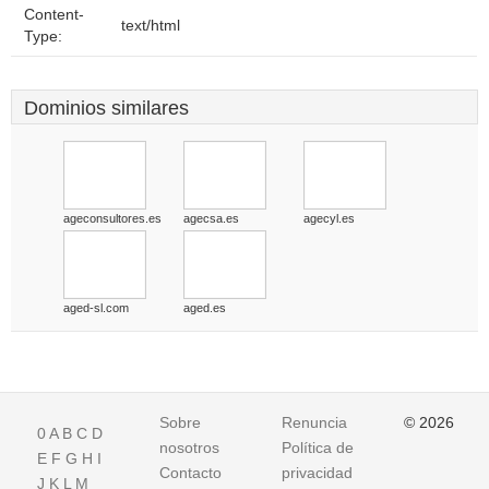
Content-
text/html
Type:
Dominios similares
ageconsultores.es
agecsa.es
agecyl.es
aged-sl.com
aged.es
Sobre
Renuncia
© 2026
0
A
B
C
D
nosotros
Política de
E
F
G
H
I
Contacto
privacidad
J
K
L
M