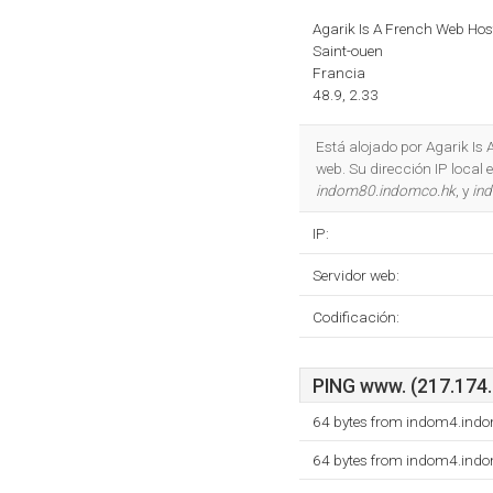
Agarik Is A French Web Ho
Saint-ouen
Francia
48.9, 2.33
Está alojado por Agarik I
web. Su dirección IP local
indom80.indomco.hk
, y
in
IP:
Servidor web:
Codificación:
PING www. (217.174.2
64 bytes from indom4.ind
64 bytes from indom4.ind