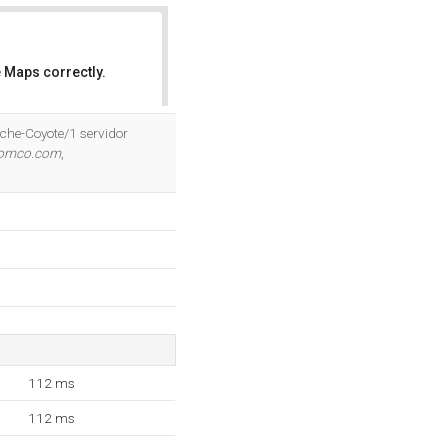
 Maps correctly.
OK
che-Coyote/1 servidor
domco.com
,
112 ms
112 ms