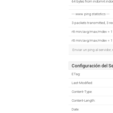
64 bytes from indom4.ind
--- www. ping statistics ---
3 packets transmitted, 3 r
rtt min/avg/max/mdev = 
rtt min/avg/max/mdev = 
Enviar un ping al servidor,
Configuración del S
ETag:
Last-Modified:
Content-Type:
Content-Length:
Date: