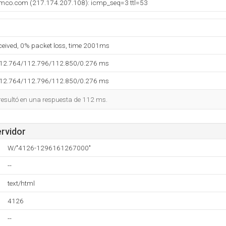
omco.com (217.174.207.108): icmp_seq=3 ttl=53
eceived, 0% packet loss, time 2001ms
112.764/112.796/112.850/0.276 ms
112.764/112.796/112.850/0.276 ms
 resultó en una respuesta de 112 ms.
ervidor
W/"4126-1296161267000"
--
text/html
4126
--