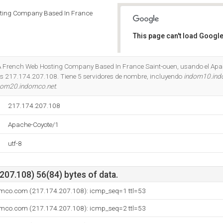
sting Company Based In France
This page can't load Google
Do you own this website?
s A French Web Hosting Company Based In France Saint-ouen, usando el Apa
 es 217.174.207.108. Tiene 5 servidores de nombre, incluyendo
indom10.in
dom20.indomco.net
.
217.174.207.108
Apache-Coyote/1
utf-8
07.108) 56(84) bytes of data.
omco.com (217.174.207.108): icmp_seq=1 ttl=53
omco.com (217.174.207.108): icmp_seq=2 ttl=53