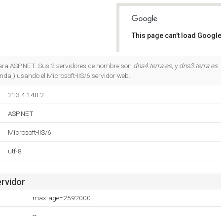
This page can't load Google
Do you own this website?
para ASP.NET. Sus 2 servidores de nombre son
dns4.terra.es
, y
dns3.terra.es
.
a,) usando el Microsoft-IIS/6 servidor web.
213.4.140.2
ASP.NET
Microsoft-IIS/6
utf-8
ervidor
max-age=2592000
--