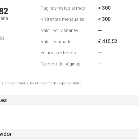
< 300
Páginas vistas al mes
82
paña
< 300
Visitantes mensuales
--
Valor por visitante
ial
€ 415,52
Valor estimado
--
Enlaces externos
--
Número de páginas
. Datos estimados, lea el descargo de responsabilidad.
.es
vidor