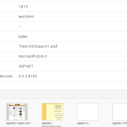
1819
text/html
--
bytes
"046c9200aac41:a3d"
Microsoft-IIS/6.0
ASP.NET
ervices:
6.0.2.8165
agadez-niger.com
agadez-
agadi.es
agadic.inf
tourisme.com