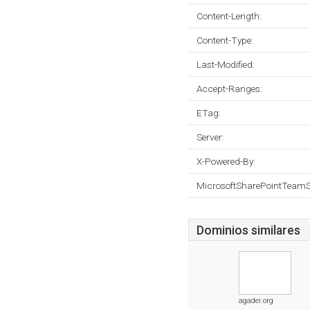
Content-Length:
Content-Type:
Last-Modified:
Accept-Ranges:
ETag:
Server:
X-Powered-By:
MicrosoftSharePointTeamS
Dominios similares
agadei.org