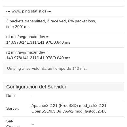
--- www. ping statistics ---
3 packets transmitted, 3 received, 0% packet loss,
time 2001ms
rtt min/avg/max/mdev =
140.978/141.311/141.978/0.640 ms
rtt min/avg/max/mdev =
140.978/141.311/141.978/0.640 ms
Un ping al servidor da un tiempo de 140 ms.
Configuración del Servidor
Date:
--
Apache/2.2.21 (FreeBSD) mod_ssl/2.2.21
Server:
OpenSSL/0.9.8q DAV/2 mod_fastcgi/2.4.6
Set-
--
Cookie: