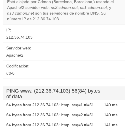
Está alojado por Cdmon (Barcelona, Barcelona,) usando el
Apache/2 servidor web.
ns2.cdmon.net
,
ns1.cdmon.net
, y
Do you
OK
ns3.cdmon.net
son tus servidores de nombre DNS. Su
own this
website?
número IP es 212.36.74.103.
IP:
212.36.74.103
Servidor web:
Apache/2
Codificación:
utf-8
PING www. (212.36.74.103) 56(84) bytes
of data.
64 bytes from 212.36.74.103: icmp_seq=1 ttl=51
140 ms
64 bytes from 212.36.74.103: icmp_seq=2 ttl=51
140 ms
64 bytes from 212.36.74.103: icmp_seq=3 ttl=51
141 ms