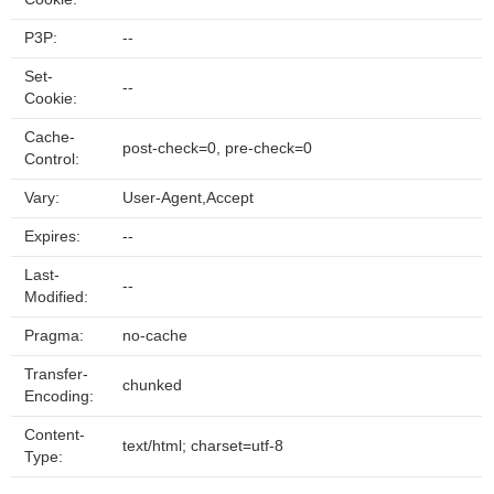
P3P:
--
Set-
--
Cookie:
Cache-
post-check=0, pre-check=0
Control:
Vary:
User-Agent,Accept
Expires:
--
Last-
--
Modified:
Pragma:
no-cache
Transfer-
chunked
Encoding:
Content-
text/html; charset=utf-8
Type: