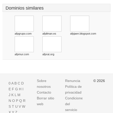
Dominios similares
afpgrupo.com
afpilman.es
afpjaen.blogspot.com
afpmur.com
afprat.org
Sobre
Renuncia
© 2026
0
A
B
C
D
nosotros
Política de
E
F
G
H
I
Contacto
privacidad
J
K
L
M
Borrar sitio
Condiciones
N
O
P
Q
R
web
del
S
T
U
V
W
servicio
X
Y
Z