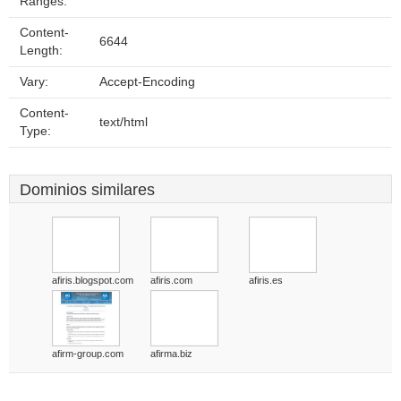
Ranges:
Content-
6644
Length:
Vary:
Accept-Encoding
Content-
text/html
Type:
Dominios similares
afiris.blogspot.com
afiris.com
afiris.es
afirm-group.com
afirma.biz