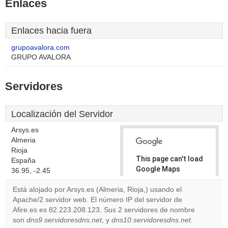
Enlaces
Enlaces hacia fuera
grupoavalora.com
GRUPO AVALORA
Servidores
Localización del Servidor
Arsys.es
Almeria
Rioja
This page can't load
España
Google Maps
36.95, -2.45
correctly.
Está alojado por Arsys.es (Almeria, Rioja,) usando el
Apache/2 servidor web. El número IP del servidor de
Do you
OK
Afire.es es 82.223.208.123. Sus 2 servidores de nombre
own this
website?
son
dns9.servidoresdns.net
, y
dns10.servidoresdns.net
.