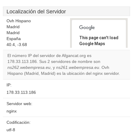
Localización del Servidor
Ovh Hispano
Madrid
Madrid
This page can't load
España
Google Maps
40.4, -3.68
correctly.
El número IP del servidor de Afgancat.org es
178.33.113.186. Sus 2 servidores de nombre son
Do you
OK
ns262.webempresa.eu
, y
ns261.webempresa.eu
own this
. Ovh
website?
Hispano (Madrid, Madrid) es la ubicación del nginx servidor.
IP:
178.33.113.186
Servidor web:
nginx
Codificación:
utf-8