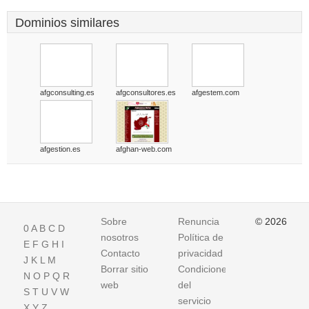
Dominios similares
afgconsulting.es
afgconsultores.es
afgestem.com
afgestion.es
afghan-web.com
Sobre
Renuncia
© 2026
0
A
B
C
D
nosotros
Política de
E
F
G
H
I
Contacto
privacidad
J
K
L
M
Borrar sitio
Condiciones
N
O
P
Q
R
web
del
S
T
U
V
W
servicio
X
Y
Z