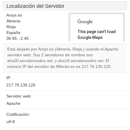
Localización del Servidor
Arsys.es
Almeria
Rioja
This page can't load
España
Google Maps
36.95, -2.45
correctly.
Está alojado por Arsys.es (Almeria, Rioja,) usando el Apache
servidor web. Sus 2 servidores de nombre son
Do you
OK
dns20.servidoresdns.net
, y
dns19.servidoresdns.net
own this
. El
website?
número IP del servidor de Affectio.es es 217.76.130.125.
IP:
217.76.130.125
Servidor web:
Apache
Codificación:
utf-8