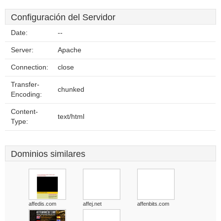
Configuración del Servidor
Date:
--
Server:
Apache
Connection:
close
Transfer-
chunked
Encoding:
Content-
text/html
Type:
Dominios similares
affedis.com
affej.net
affenbits.com