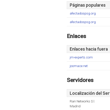
Páginas populares
afectadospsg.org
afectadospsg.org
Enlaces
Enlaces hacia fuera
jm-experts.com
joomace.net
Servidores
Localización del Ser
Ran Networks S.l.
Madrid