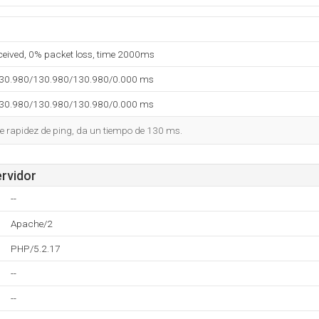
eceived, 0% packet loss, time 2000ms
130.980/130.980/130.980/0.000 ms
130.980/130.980/130.980/0.000 ms
e rapidez de ping, da un tiempo de 130 ms.
ervidor
--
Apache/2
PHP/5.2.17
--
--