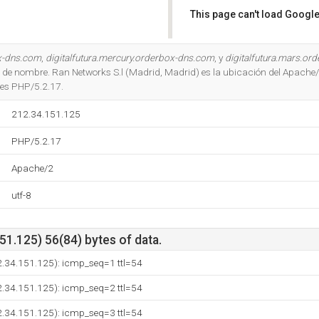
This page can't load Google
Do you own this website?
ox-dns.com
,
digitalfutura.mercury.orderbox-dns.com
, y
digitalfutura.mars.or
s de nombre. Ran Networks S.l (Madrid, Madrid) es la ubicación del Apache/2 
es PHP/5.2.17.
212.34.151.125
PHP/5.2.17
Apache/2
utf-8
1.125) 56(84) bytes of data.
12.34.151.125): icmp_seq=1 ttl=54
12.34.151.125): icmp_seq=2 ttl=54
12.34.151.125): icmp_seq=3 ttl=54