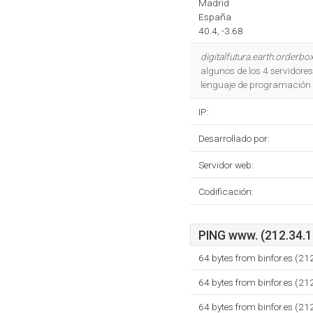
Madrid
España
40.4, -3.68
digitalfutura.earth.orderb
algunos de los 4 servidore
lenguaje de programación 
IP:
Desarrollado por:
Servidor web:
Codificación:
PING www. (212.34.15
64 bytes from binfor.es (2
64 bytes from binfor.es (2
64 bytes from binfor.es (2