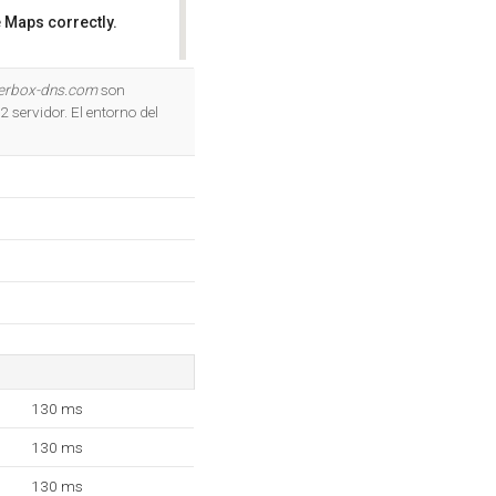
 Maps correctly.
OK
derbox-dns.com
son
servidor. El entorno del
130 ms
130 ms
130 ms