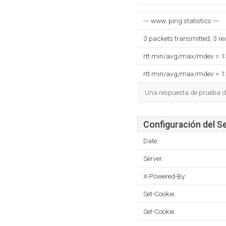
--- www. ping statistics ---
3 packets transmitted, 3 r
rtt min/avg/max/mdev = 
rtt min/avg/max/mdev = 
Una respuesta de prueba d
Configuración del S
Date:
Server:
X-Powered-By:
Set-Cookie:
Set-Cookie: