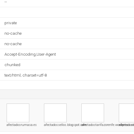
--
private
no-cache
no-cache
Accept-Encoding,User-Agent
chunked
text/html; charset=utf-8
afectadosrumasa.es
afectadossellos.blogspot.com
afectadostarifazorenfe.wordpress.
afectados