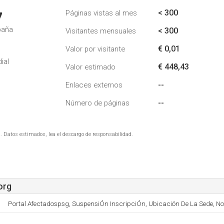
< 300
Páginas vistas al mes
7
paña
< 300
Visitantes mensuales
€ 0,01
Valor por visitante
ial
€ 448,43
Valor estimado
--
Enlaces externos
--
Número de páginas
. Datos estimados, lea el descargo de responsabilidad.
org
Portal Afectadospsg, SuspensiÓn InscripciÓn, Ubicación De La Sede, Not