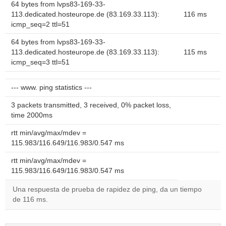
64 bytes from lvps83-169-33-
113.dedicated.hosteurope.de (83.169.33.113):
116 ms
icmp_seq=2 ttl=51
64 bytes from lvps83-169-33-
113.dedicated.hosteurope.de (83.169.33.113):
115 ms
icmp_seq=3 ttl=51
--- www. ping statistics ---
3 packets transmitted, 3 received, 0% packet loss,
time 2000ms
rtt min/avg/max/mdev =
115.983/116.649/116.983/0.547 ms
rtt min/avg/max/mdev =
115.983/116.649/116.983/0.547 ms
Una respuesta de prueba de rapidez de ping, da un tiempo
de 116 ms.