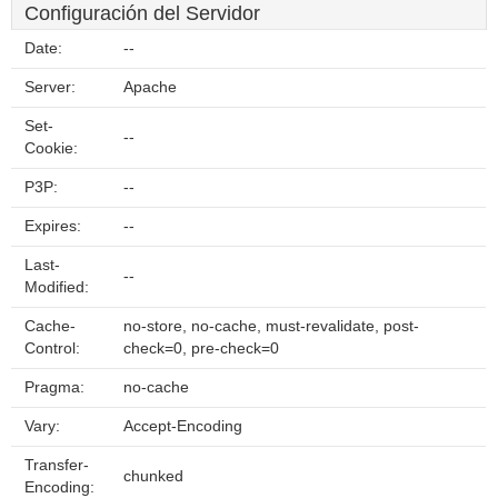
Configuración del Servidor
Date:
--
Server:
Apache
Set-
--
Cookie:
P3P:
--
Expires:
--
Last-
--
Modified:
Cache-
no-store, no-cache, must-revalidate, post-
Control:
check=0, pre-check=0
Pragma:
no-cache
Vary:
Accept-Encoding
Transfer-
chunked
Encoding: