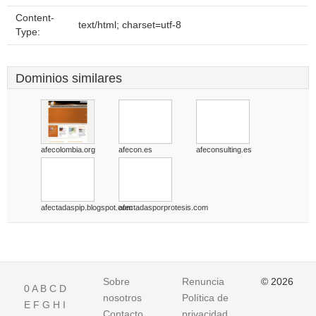
Content-
text/html; charset=utf-8
Type:
Dominios similares
afecolombia.org
afecon.es
afeconsulting.es
afectadaspip.blogspot.com
afectadasporprotesis.com
Sobre
Renuncia
© 2026
0
A
B
C
D
nosotros
Política de
E
F
G
H
I
Contacto
privacidad