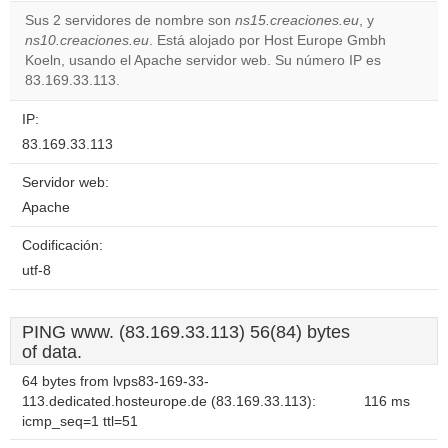
correctly.
Sus 2 servidores de nombre son
ns15.creaciones.eu
, y
ns10.creaciones.eu
. Está alojado por Host Europe Gmbh
Do you
OK
Koeln, usando el Apache servidor web. Su número IP es
own this
website?
83.169.33.113.
IP:
83.169.33.113
Servidor web:
Apache
Codificación:
utf-8
PING www. (83.169.33.113) 56(84) bytes
of data.
64 bytes from lvps83-169-33-
113.dedicated.hosteurope.de (83.169.33.113):
116 ms
icmp_seq=1 ttl=51