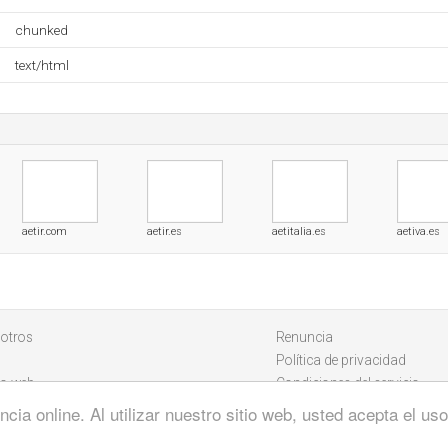
chunked
text/html
aetir.com
aetir.es
aetitalia.es
aetiva.es
otros
Renuncia
Política de privacidad
io web
Condiciones del servicio
cia online. Al utilizar nuestro sitio web, usted acepta el u