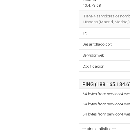
40.4, -3.68
Tiene 4 servidores de nom
Hispano (Madrid, Madrid,) 
IP:
Desarrollado por:
Servidor web:
Codificación:
PING (188.165.134.67
64 bytes from servidor4.w
64 bytes from servidor4.w
64 bytes from servidor4.w
--- ping statistics ---