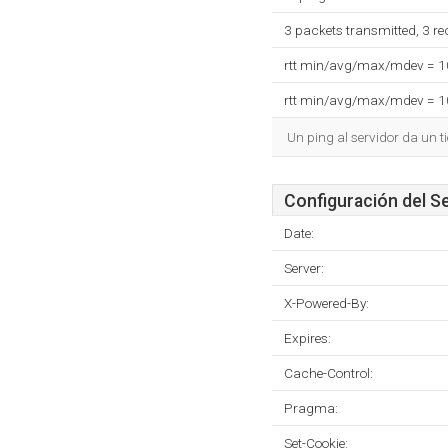
3 packets transmitted, 3 r
rtt min/avg/max/mdev = 
rtt min/avg/max/mdev = 
Un ping al servidor da un 
Configuración del S
Date:
Server:
X-Powered-By:
Expires:
Cache-Control:
Pragma:
Set-Cookie: