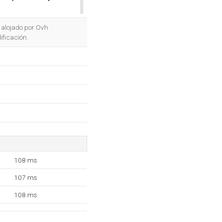
OK
á alojado por Ovh
ificación.
108 ms
107 ms
108 ms