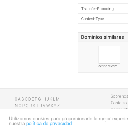
Transfer-Encoding:
Content-Type:
Dominios similares
aetinape.com
Sobre nos
0
A
B
C
D
E
F
G
H
I
J
K
L
M
Contacto
N
O
P
Q
R
S
T
U
V
W
X
Y
Z
Borrar sit
Utilizamos cookies para proporcionarle la mejor experien
nuestra
política de privacidad