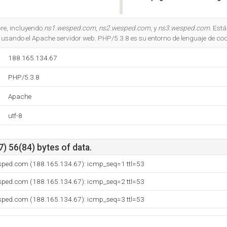
Do you own this website?
bre, incluyendo
ns1.wesped.com
,
ns2.wesped.com
, y
ns3.wesped.com
. Est
usando el Apache servidor web. PHP/5.3.8 es su entorno de lenguaje de cod
188.165.134.67
PHP/5.3.8
Apache
utf-8
) 56(84) bytes of data.
esped.com (188.165.134.67): icmp_seq=1 ttl=53
esped.com (188.165.134.67): icmp_seq=2 ttl=53
esped.com (188.165.134.67): icmp_seq=3 ttl=53