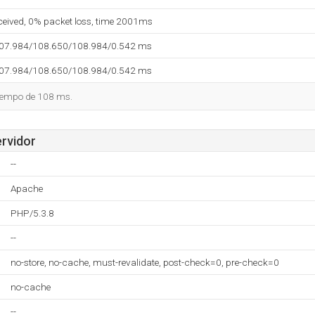
eceived, 0% packet loss, time 2001ms
107.984/108.650/108.984/0.542 ms
107.984/108.650/108.984/0.542 ms
tiempo de 108 ms.
ervidor
--
Apache
PHP/5.3.8
--
no-store, no-cache, must-revalidate, post-check=0, pre-check=0
no-cache
--