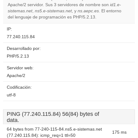
Apache/2 servidor. Sus 3 servidores de nombre son
id1.e-
Do you
OK
sistemas.net
,
ns5.e-sistemas.net
, y
ns.aepc.es
own this
. El entorno
website?
del lenguaje de programación es PHP/5.2.13.
IP:
77.240.115.84
Desarrollado por:
PHP/5.2.13
Servidor web:
Apache/2
Codificación:
utf-8
PING (77.240.115.84) 56(84) bytes of
data.
64 bytes from 77-240-115-84.ns5.e-sistemas.net
175 ms
(77.240.115.84): icmp_req=1 ttl=50