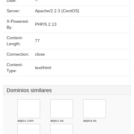
Date:
--
Server:
Apache/2.2.3 (CentOS)
X-Powered-
PHP/5.2.13
By:
Content-
77
Length:
Connection:
close
Content-
text/html
Type:
Dominios similares
aepcc.com
aepcc.es
aepce.es