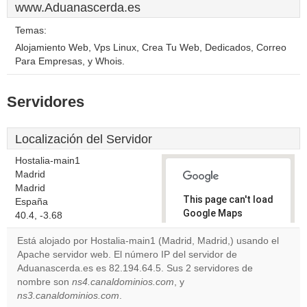
www.Aduanascerda.es
Temas:
Alojamiento Web, Vps Linux, Crea Tu Web, Dedicados, Correo
Para Empresas, y Whois.
Servidores
Localización del Servidor
Hostalia-main1
Madrid
Madrid
This page can't load
España
Google Maps
40.4, -3.68
correctly.
Está alojado por Hostalia-main1 (Madrid, Madrid,) usando el
Apache servidor web. El número IP del servidor de
Do you
OK
Aduanascerda.es es 82.194.64.5. Sus 2 servidores de
own this
website?
nombre son
ns4.canaldominios.com
, y
ns3.canaldominios.com
.