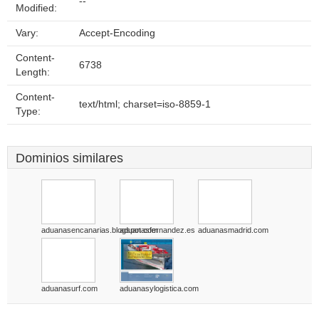
--
Modified:
Vary:
Accept-Encoding
Content-
6738
Length:
Content-
text/html; charset=iso-8859-1
Type:
Dominios similares
aduanasencanarias.blogspot.com
aduanasfernandez.es
aduanasmadrid.com
aduanasurf.com
aduanasylogistica.com