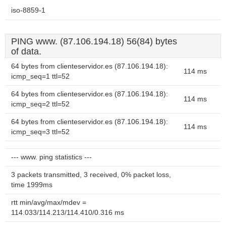
iso-8859-1
PING www. (87.106.194.18) 56(84) bytes
of data.
64 bytes from clienteservidor.es (87.106.194.18):
114 ms
icmp_seq=1 ttl=52
64 bytes from clienteservidor.es (87.106.194.18):
114 ms
icmp_seq=2 ttl=52
64 bytes from clienteservidor.es (87.106.194.18):
114 ms
icmp_seq=3 ttl=52
--- www. ping statistics ---
3 packets transmitted, 3 received, 0% packet loss,
time 1999ms
rtt min/avg/max/mdev =
114.033/114.213/114.410/0.316 ms