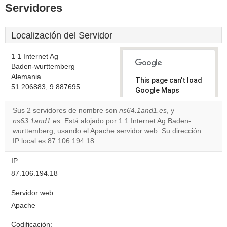
Servidores
Localización del Servidor
1 1 Internet Ag
Baden-wurttemberg
Alemania
This page can't load
51.206883, 9.887695
Google Maps
correctly.
Sus 2 servidores de nombre son
ns64.1and1.es
, y
ns63.1and1.es
. Está alojado por 1 1 Internet Ag Baden-
Do you
OK
wurttemberg, usando el Apache servidor web. Su dirección
own this
website?
IP local es 87.106.194.18.
IP:
87.106.194.18
Servidor web:
Apache
Codificación: