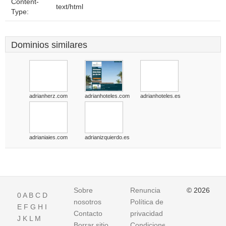
Content-
text/html
Type:
Dominios similares
adrianherz.com
adrianhoteles.com
adrianhoteles.es
adrianiaies.com
adrianizquierdo.es
Sobre
Renuncia
© 2026
0
A
B
C
D
nosotros
Política de
E
F
G
H
I
Contacto
privacidad
J
K
L
M
Borrar sitio
Condiciones