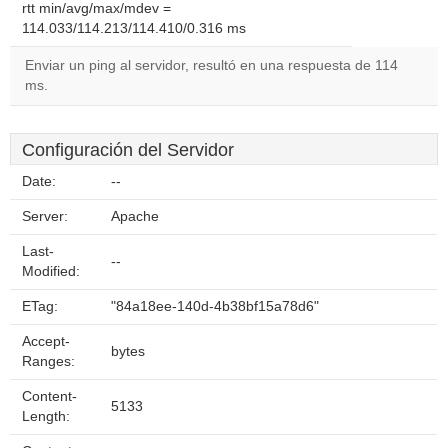
rtt min/avg/max/mdev =
114.033/114.213/114.410/0.316 ms
Enviar un ping al servidor, resultó en una respuesta de 114
ms.
Configuración del Servidor
Date:
--
Server:
Apache
Last-
--
Modified:
ETag:
"84a18ee-140d-4b38bf15a78d6"
Accept-
bytes
Ranges:
Content-
5133
Length: