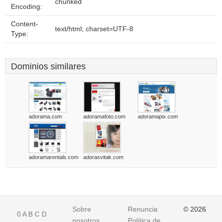
chunked
Encoding:
Content-
text/html; charset=UTF-8
Type:
Dominios similares
adorama.com
adoramafoto.com
adoramapix.com
adoramarentals.com
adorasvitak.com
Sobre
Renuncia
© 2026
0
A
B
C
D
nosotros
Política de