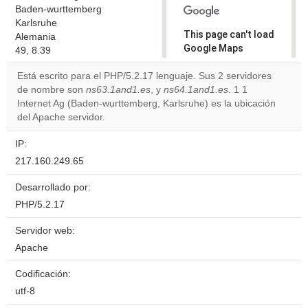
Baden-wurttemberg
Karlsruhe
This page can't load
Alemania
Google Maps
49, 8.39
correctly.
Está escrito para el PHP/5.2.17 lenguaje. Sus 2 servidores
de nombre son
ns63.1and1.es
, y
ns64.1and1.es
. 1 1
Do you
OK
Internet Ag (Baden-wurttemberg, Karlsruhe) es la ubicación
own this
website?
del Apache servidor.
IP:
217.160.249.65
Desarrollado por:
PHP/5.2.17
Servidor web:
Apache
Codificación:
utf-8