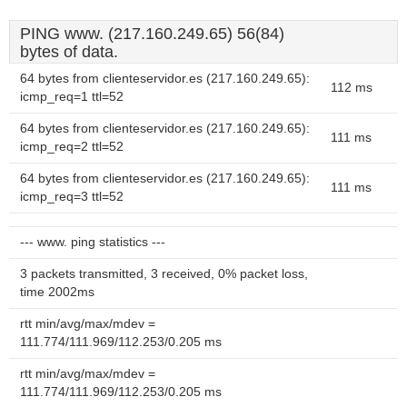
PING www. (217.160.249.65) 56(84)
bytes of data.
64 bytes from clienteservidor.es (217.160.249.65):
112 ms
icmp_req=1 ttl=52
64 bytes from clienteservidor.es (217.160.249.65):
111 ms
icmp_req=2 ttl=52
64 bytes from clienteservidor.es (217.160.249.65):
111 ms
icmp_req=3 ttl=52
--- www. ping statistics ---
3 packets transmitted, 3 received, 0% packet loss,
time 2002ms
rtt min/avg/max/mdev =
111.774/111.969/112.253/0.205 ms
rtt min/avg/max/mdev =
111.774/111.969/112.253/0.205 ms