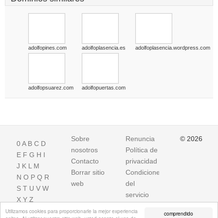
adolfopines.com
adolfoplasencia.es
adolfoplasencia.wordpress.com
adolfopsuarez.com
adolfopuertas.com
Sobre
Renuncia
© 2026
0
A
B
C
D
nosotros
Política de
E
F
G
H
I
Contacto
privacidad
J
K
L
M
Borrar sitio
Condiciones
N
O
P
Q
R
web
del
S
T
U
V
W
servicio
X
Y
Z
Utilizamos cookies para proporcionarle la mejor experiencia
comprendido