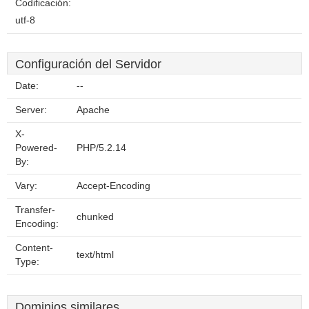
Codificación:
utf-8
Configuración del Servidor
Date:
--
Server:
Apache
X-
Powered-
PHP/5.2.14
By:
Vary:
Accept-Encoding
Transfer-
chunked
Encoding:
Content-
text/html
Type:
Dominios similares