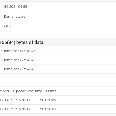
89.202.104.55
Demandware
utf-8
 56(84) bytes of data.
55: icmp_seq=1 ttl=245
55: icmp_seq=2 ttl=245
55: icmp_seq=3 ttl=245
eceived, 0% packet loss, time 1999ms
112.140/112.570/113.050/0.373 ms
112.140/112.570/113.050/0.373 ms