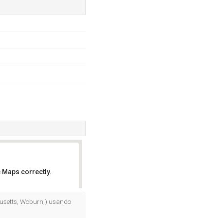
 Maps correctly.
OK
husetts, Woburn,) usando