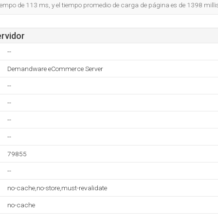
tiempo de 113 ms, y el tiempo promedio de carga de página es de 1398 mill
ervidor
--
Demandware eCommerce Server
--
--
--
--
79855
--
no-cache,no-store,must-revalidate
no-cache