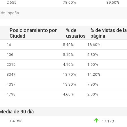
2.655
78,60%
89,50%
s de España.
Posicionamiento por
% de
% de vistas de la
Ciudad
usuarios
página
16
5.40%
18.60%
106
5.10%
5.30%
2015
4.10%
1.90%
3347
13.70%
11.20%
4337
13.30%
7.90%
4798
4.60%
2.00%
 Media de 90 día
104.953
-17.173