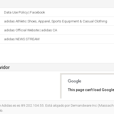
Data Use Policy | Facebook
adidas Athletic Shoes, Apparel, Sports Equipment & Casual Clothing
adidas Official Website | adidas CA
adidas NEWS STREAM
vidor
This page can't load Google
Do you own this website?
 de Adidas.es es 89.202.104.55. Está alojado por Demandware Inc (Massac
eb.