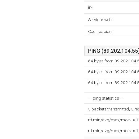
IP:
Servidor web:
Codificación:
PING (89.202.104.55)
64 bytes from 89.202.104.
64 bytes from 89.202.104.
64 bytes from 89.202.104.
--- ping statistics ---
3 packets transmitted, 3 r
rtt min/avg/max/mdev = 
rtt min/avg/max/mdev = 