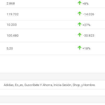
2.868
+8%
119.702
-14.026
10.203
+27%
100.480
-30.823
5,20
+18%
Adidas, Es_es, Suscríbete Y Ahorra, Inicia Sesión, Shop, y Hombre.