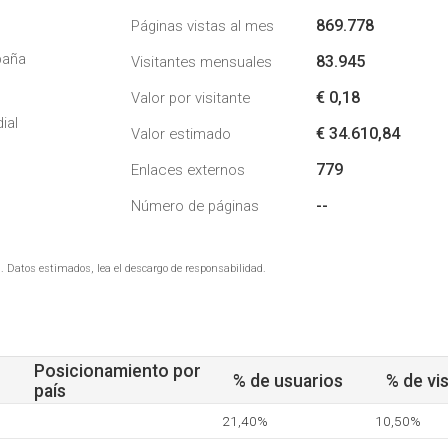
869.778
Páginas vistas al mes
paña
83.945
Visitantes mensuales
€ 0,18
Valor por visitante
ial
€ 34.610,84
Valor estimado
779
Enlaces externos
--
Número de páginas
. Datos estimados, lea el descargo de responsabilidad.
Posicionamiento por
% de usuarios
% de vis
país
21,40%
10,50%