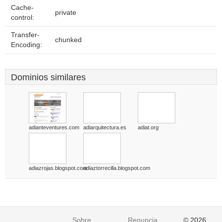
Cache-
private
control:
Transfer-
chunked
Encoding:
Dominios similares
adianteventures.com
adiarquitectura.es
adiat.org
adiazrojas.blogspot.com
adiaztorrecilla.blogspot.com
Sobre
Renuncia
© 2026