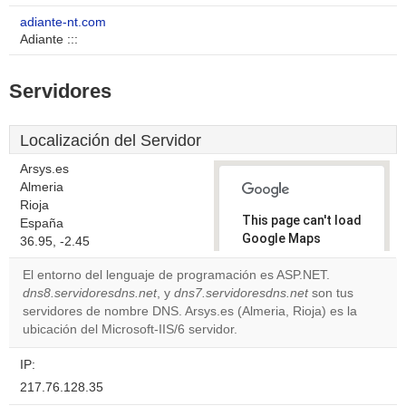
adiante-nt.com
Adiante :::
Servidores
Localización del Servidor
Arsys.es
Almeria
Rioja
This page can't load
España
Google Maps
36.95, -2.45
correctly.
El entorno del lenguaje de programación es ASP.NET.
dns8.servidoresdns.net
, y
dns7.servidoresdns.net
son tus
Do you
OK
servidores de nombre DNS. Arsys.es (Almeria, Rioja) es la
own this
website?
ubicación del Microsoft-IIS/6 servidor.
IP:
217.76.128.35