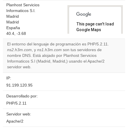
Planhost Servicios
Informaticos S.l.
Madrid
Madrid
This page can't load
España
Google Maps
40.4, -3.68
correctly.
El entorno del lenguaje de programación es PHP/5.2.11.
Do you
ns2.h3m.com
, y
ns1.h3m.com
son tus servidores de
OK
own this
nombre DNS. Está alojado por Planhost Servicios
website?
Informaticos S.l (Madrid, Madrid,) usando el Apache/2
servidor web.
IP:
91.199.120.95
Desarrollado por:
PHP/5.2.11
Servidor web:
Apache/2