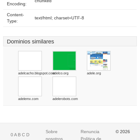
chunked
Encoding:
Content-
text/html; charset=UTF-8
Type:
Dominios similares
adelcacho.blogspot.com
adelco.org
adele.org
adelemx.com
adelerobots.com
Sobre
Renuncia
© 2026
0
A
B
C
D
nosotros
Política de