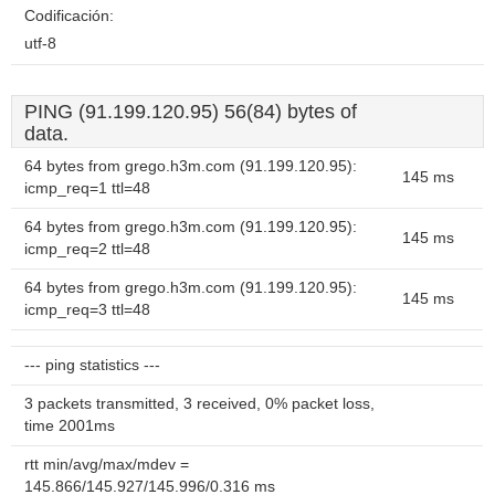
Codificación:
utf-8
PING (91.199.120.95) 56(84) bytes of
data.
64 bytes from grego.h3m.com (91.199.120.95):
145 ms
icmp_req=1 ttl=48
64 bytes from grego.h3m.com (91.199.120.95):
145 ms
icmp_req=2 ttl=48
64 bytes from grego.h3m.com (91.199.120.95):
145 ms
icmp_req=3 ttl=48
--- ping statistics ---
3 packets transmitted, 3 received, 0% packet loss,
time 2001ms
rtt min/avg/max/mdev =
145.866/145.927/145.996/0.316 ms