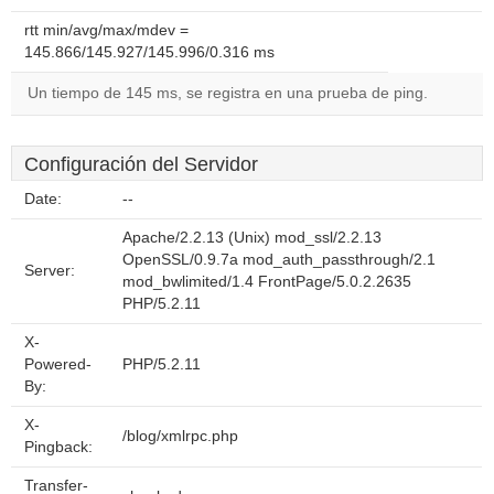
rtt min/avg/max/mdev =
145.866/145.927/145.996/0.316 ms
Un tiempo de 145 ms, se registra en una prueba de ping.
Configuración del Servidor
Date:
--
Apache/2.2.13 (Unix) mod_ssl/2.2.13
OpenSSL/0.9.7a mod_auth_passthrough/2.1
Server:
mod_bwlimited/1.4 FrontPage/5.0.2.2635
PHP/5.2.11
X-
Powered-
PHP/5.2.11
By:
X-
/blog/xmlrpc.php
Pingback:
Transfer-