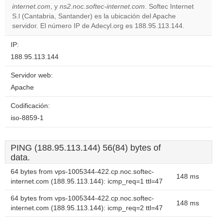
internet.com
, y
ns2.noc.softec-internet.com
. Softec Internet
Do you
OK
S.l (Cantabria, Santander) es la ubicación del Apache
own this
website?
servidor. El número IP de Adecyl.org es 188.95.113.144.
IP:
188.95.113.144
Servidor web:
Apache
Codificación:
iso-8859-1
PING (188.95.113.144) 56(84) bytes of
data.
64 bytes from vps-1005344-422.cp.noc.softec-
148 ms
internet.com (188.95.113.144): icmp_req=1 ttl=47
64 bytes from vps-1005344-422.cp.noc.softec-
148 ms
internet.com (188.95.113.144): icmp_req=2 ttl=47