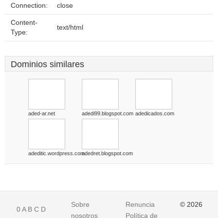
Connection:
close
Content-
text/html
Type:
Dominios similares
aded-ar.net
adedi99.blogspot.com
adedicados.com
adeditic.wordpress.com
adedret.blogspot.com
Sobre
Renuncia
© 2026
0
A
B
C
D
nosotros
Política de