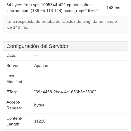
64 bytes from vps-1005344-422.cp.noc.softec-
148 ms
internet.com (188.95.113.144): icmp_req=2 ttl=47
Una respuesta de prueba de rapidez de ping, da un tiempo
de 148 ms.
Configuración del Servidor
Date:
--
Server:
Apache
Last-
--
Modified:
ETag:
"39a4468-2bd4-4c1636b3e2300"
Accept-
bytes
Ranges:
Content-
11220
Length: