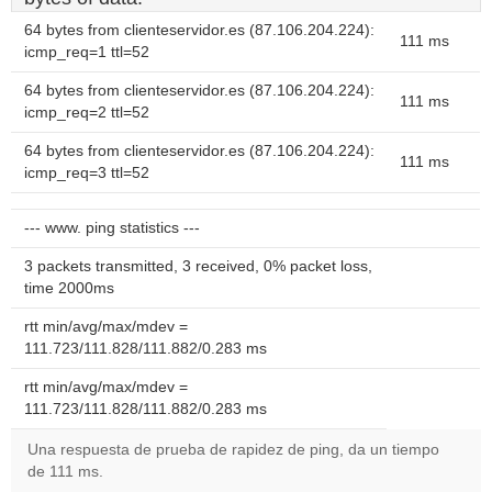
64 bytes from clienteservidor.es (87.106.204.224):
111 ms
icmp_req=1 ttl=52
64 bytes from clienteservidor.es (87.106.204.224):
111 ms
icmp_req=2 ttl=52
64 bytes from clienteservidor.es (87.106.204.224):
111 ms
icmp_req=3 ttl=52
--- www. ping statistics ---
3 packets transmitted, 3 received, 0% packet loss,
time 2000ms
rtt min/avg/max/mdev =
111.723/111.828/111.882/0.283 ms
rtt min/avg/max/mdev =
111.723/111.828/111.882/0.283 ms
Una respuesta de prueba de rapidez de ping, da un tiempo
de 111 ms.