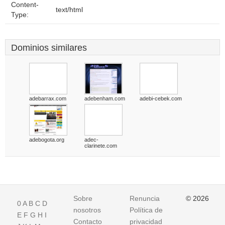
Content-
text/html
Type:
Dominios similares
adebarrax.com
adebenham.com
adebi-cebek.com
adebogota.org
adec-
clarinete.com
Sobre
Renuncia
© 2026
0
A
B
C
D
nosotros
Política de
E
F
G
H
I
Contacto
privacidad