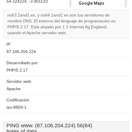
54.224224, -3.901133
Google Maps
correctly.
ns63.1and1.es
, y
ns64.1and1.es
son tus servidores de
nombre DNS. El entorno del lenguaje de programación es
Do you
OK
PHP/5.2.17. Está alojado por 1 1 Internet Ag England,
own this
website?
usando el Apache servidor web.
IP:
87.106.204.224
Desarrollado por:
PHP/5.2.17
Servidor web:
Apache
Codificación:
iso-8859-1
PING www. (87.106.204.224) 56(84)
bytes of data.