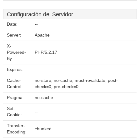
Configuración del Servidor
Date:
--
Server:
Apache
X-
Powered-
PHP/5.2.17
By:
Expires:
--
Cache-
no-store, no-cache, must-revalidate, post-
Control:
check=0, pre-check=0
Pragma:
no-cache
Set-
--
Cookie:
Transfer-
chunked
Encoding: